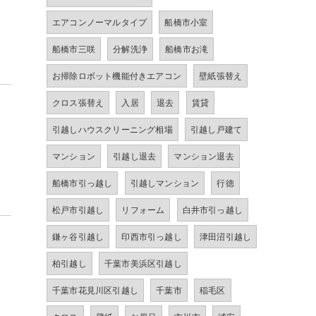
エアコンノーマルタイプ
船橋市小室
船橋市三咲
分解洗浄
船橋市お滝
お掃除ロボット機能付きエアコン
壁紙張替え
クロス張替え
入居
退去
賃貸
引越しハウスクリーニング相場
引越し戸建て
マンション
引越し退去
マンション退去
船橋市引っ越し
引越しマンション
行徳
松戸市引越し
リフォーム
白井市引っ越し
鎌ヶ谷引越し
印西市引っ越し
津田沼引越し
柏引越し
千葉市美浜区引越し
千葉市花見川区引越し
千葉市
稲毛区