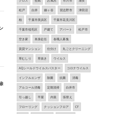
クロス
壁紙
お風呂
市川市
浦安
松戸
白井
鎌ヶ谷
習志野市
津田沼
柏
千葉市美浜区
千葉市花見川区
ン
千葉市稲毛区
戸建て
アパート
松戸市
空き家
単身赴任
各職人募集
賃貸マンション
仕分け
丸ごとクリーニング
草むしり
草抜き
ウイルス
AQシールドウイルスバスター
コロナウイルス
インフルエンザ
除菌
抗菌
消毒
除
アルコール消毒
定期清掃
白井市
引っ越し
平屋
内装
張替え
フローリング
クッションフロア
CF