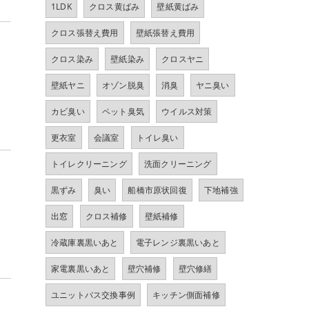
1LDK
クロス黄ばみ
壁紙黄ばみ
クロス張替え費用
壁紙張替え費用
クロス染み
壁紙染み
クロスヤニ
壁紙ヤニ
オゾン脱臭
消臭
ヤニ臭い
カビ臭い
ペット臭気
ウイルス対策
更衣室
会議室
トイレ臭い
トイレクリーニング
洗面クリーニング
黒ずみ
臭い
船橋市原状回復
下地補強
出窓
クロス補修
壁紙補修
冷蔵庫裏黒いあと
電子レンジ裏黒いあと
家電裏黒いあと
壁穴補修
壁穴修繕
ユニットバス交換事例
キッチン側面補修