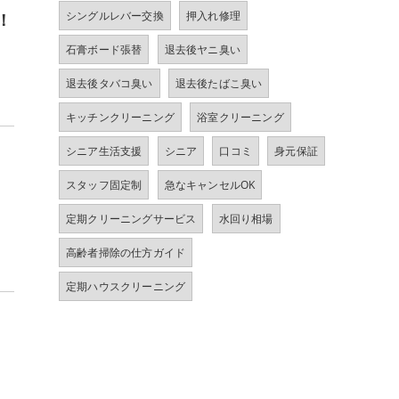
！
シングルレバー交換
押入れ修理
石膏ボード張替
退去後ヤニ臭い
退去後タバコ臭い
退去後たばこ臭い
キッチンクリーニング
浴室クリーニング
シニア生活支援
シニア
口コミ
身元保証
スタッフ固定制
急なキャンセルOK
定期クリーニングサービス
水回り相場
高齢者掃除の仕方ガイド
定期ハウスクリーニング