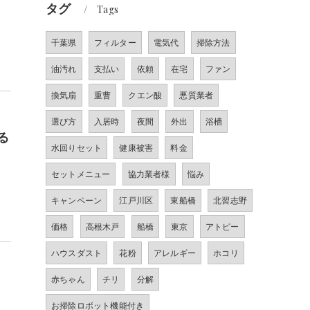
タグ
Tags
千葉県
フィルター
電気代
掃除方法
油汚れ
支払い
依頼
在宅
ファン
換気扇
重曹
クエン酸
悪質業者
選び方
入居時
夜間
外出
浴槽
る
水回りセット
健康被害
料金
セットメニュー
協力業者様
悩み
キャンペーン
江戸川区
東船橋
北習志野
価格
高根木戸
船橋
東京
アトピー
ハウスダスト
花粉
アレルギー
ホコリ
赤ちゃん
チリ
分解
お掃除ロボット機能付き