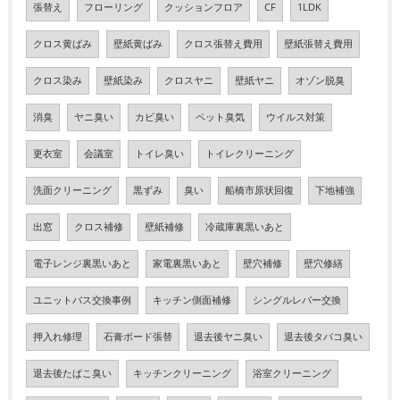
張替え
フローリング
クッションフロア
CF
1LDK
クロス黄ばみ
壁紙黄ばみ
クロス張替え費用
壁紙張替え費用
クロス染み
壁紙染み
クロスヤニ
壁紙ヤニ
オゾン脱臭
消臭
ヤニ臭い
カビ臭い
ペット臭気
ウイルス対策
更衣室
会議室
トイレ臭い
トイレクリーニング
洗面クリーニング
黒ずみ
臭い
船橋市原状回復
下地補強
出窓
クロス補修
壁紙補修
冷蔵庫裏黒いあと
電子レンジ裏黒いあと
家電裏黒いあと
壁穴補修
壁穴修繕
ユニットバス交換事例
キッチン側面補修
シングルレバー交換
押入れ修理
石膏ボード張替
退去後ヤニ臭い
退去後タバコ臭い
退去後たばこ臭い
キッチンクリーニング
浴室クリーニング