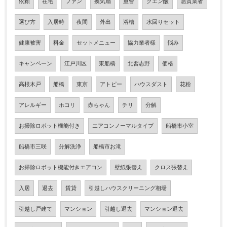
依頼
在宅
ファン
換気扇
重曹
クエン酸
悪質業者
選び方
入居時
夜間
外出
浴槽
水回りセット
健康被害
料金
セットメニュー
協力業者様
悩み
キャンペーン
江戸川区
東船橋
北習志野
価格
高根木戸
船橋
東京
アトピー
ハウスダスト
花粉
アレルギー
ホコリ
赤ちゃん
チリ
分解
お掃除ロボット機能付き
エアコンノーマルタイプ
船橋市小室
船橋市三咲
分解洗浄
船橋市お滝
お掃除ロボット機能付きエアコン
壁紙張替え
クロス張替え
入居
退去
賃貸
引越しハウスクリーニング相場
引越し戸建て
マンション
引越し退去
マンション退去