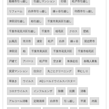
船橋市引っ越し
引越しマンション
行徳
松戸市引越し
リフォーム
白井市引っ越し
鎌ヶ谷引越し
印西市引っ越し
津田沼引越し
柏引越し
千葉市美浜区引越し
千葉市花見川区引越し
千葉市
稲毛区
クロス
壁紙
お風呂
市川市
浦安
松戸
白井
鎌ヶ谷
習志野市
津田沼
柏
千葉市美浜区
千葉市花見川区
千葉市稲毛区
戸建て
アパート
松戸市
空き家
単身赴任
各職人募集
賃貸マンション
仕分け
丸ごとクリーニング
草むしり
草抜き
ウイルス
AQシールドウイルスバスター
コロナウイルス
インフルエンザ
除菌
抗菌
消毒
アルコール消毒
定期清掃
白井市
引っ越し
平屋
内装