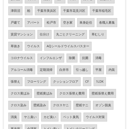
津田沼
柏
千葉市美浜区
千葉市花見川区
千葉市稲毛区
戸建て
アパート
松戸市
空き家
単身赴任
各職人募集
賃貸マンション
仕分け
丸ごとクリーニング
草むしり
草抜き
ウイルス
AQシールドウイルスバスター
コロナウイルス
インフルエンザ
除菌
抗菌
消毒
アルコール消毒
定期清掃
白井市
引っ越し
平屋
内装
張替え
フローリング
クッションフロア
CF
1LDK
クロス黄ばみ
壁紙黄ばみ
クロス張替え費用
壁紙張替え費用
クロス染み
壁紙染み
クロスヤニ
壁紙ヤニ
オゾン脱臭
消臭
ヤニ臭い
カビ臭い
ペット臭気
ウイルス対策
更衣室
会議室
トイレ臭い
トイレクリーニング