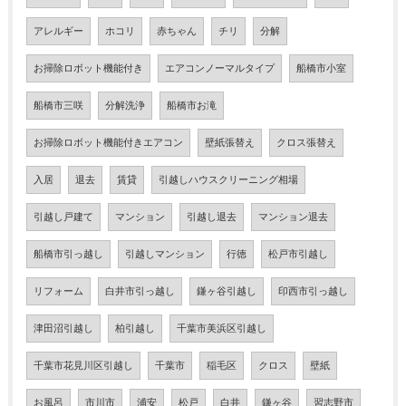
アレルギー
ホコリ
赤ちゃん
チリ
分解
お掃除ロボット機能付き
エアコンノーマルタイプ
船橋市小室
船橋市三咲
分解洗浄
船橋市お滝
お掃除ロボット機能付きエアコン
壁紙張替え
クロス張替え
入居
退去
賃貸
引越しハウスクリーニング相場
引越し戸建て
マンション
引越し退去
マンション退去
船橋市引っ越し
引越しマンション
行徳
松戸市引越し
リフォーム
白井市引っ越し
鎌ヶ谷引越し
印西市引っ越し
津田沼引越し
柏引越し
千葉市美浜区引越し
千葉市花見川区引越し
千葉市
稲毛区
クロス
壁紙
お風呂
市川市
浦安
松戸
白井
鎌ヶ谷
習志野市