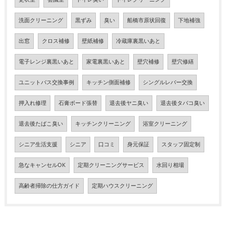
洗面クリーニング
黒ずみ
臭い
船橋市原状回復
下地補強
出窓
クロス補修
壁紙補修
冷蔵庫裏黒いあと
電子レンジ裏黒いあと
家電裏黒いあと
壁穴補修
壁穴修繕
ユニットバス交換事例
キッチン側面補修
シングルレバー交換
押入れ修理
石膏ボード張替
退去後ヤニ臭い
退去後タバコ臭い
退去後たばこ臭い
キッチンクリーニング
浴室クリーニング
シニア生活支援
シニア
口コミ
身元保証
スタッフ固定制
急なキャンセルOK
定期クリーニングサービス
水回り相場
高齢者掃除の仕方ガイド
定期ハウスクリーニング