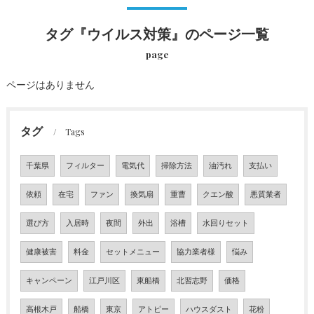
タグ『ウイルス対策』のページ一覧
page
ページはありません
タグ
Tags
千葉県
フィルター
電気代
掃除方法
油汚れ
支払い
依頼
在宅
ファン
換気扇
重曹
クエン酸
悪質業者
選び方
入居時
夜間
外出
浴槽
水回りセット
健康被害
料金
セットメニュー
協力業者様
悩み
キャンペーン
江戸川区
東船橋
北習志野
価格
高根木戸
船橋
東京
アトピー
ハウスダスト
花粉