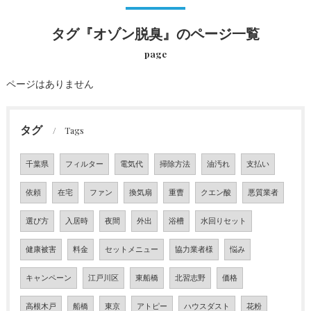
タグ『オゾン脱臭』のページ一覧
page
ページはありません
タグ
Tags
千葉県
フィルター
電気代
掃除方法
油汚れ
支払い
依頼
在宅
ファン
換気扇
重曹
クエン酸
悪質業者
選び方
入居時
夜間
外出
浴槽
水回りセット
健康被害
料金
セットメニュー
協力業者様
悩み
キャンペーン
江戸川区
東船橋
北習志野
価格
高根木戸
船橋
東京
アトピー
ハウスダスト
花粉