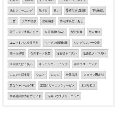
洗面クリーニング
黒ずみ
臭い
船橋市原状回復
下地補強
出窓
クロス補修
壁紙補修
冷蔵庫裏黒いあと
電子レンジ裏黒いあと
家電裏黒いあと
壁穴補修
壁穴修繕
ユニットバス交換事例
キッチン側面補修
シングルレバー交換
押入れ修理
石膏ボード張替
退去後ヤニ臭い
退去後タバコ臭い
退去後たばこ臭い
キッチンクリーニング
浴室クリーニング
シニア生活支援
シニア
口コミ
身元保証
スタッフ固定制
急なキャンセルOK
定期クリーニングサービス
水回り相場
高齢者掃除の仕方ガイド
定期ハウスクリーニング