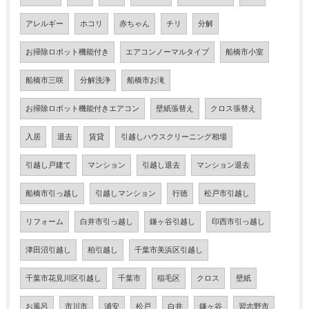
アレルギー
ホコリ
赤ちゃん
チリ
分解
お掃除ロボット機能付き
エアコンノーマルタイプ
船橋市小室
船橋市三咲
分解洗浄
船橋市お滝
お掃除ロボット機能付きエアコン
壁紙張替え
クロス張替え
入居
退去
賃貸
引越しハウスクリーニング相場
引越し戸建て
マンション
引越し退去
マンション退去
船橋市引っ越し
引越しマンション
行徳
松戸市引越し
リフォーム
白井市引っ越し
鎌ヶ谷引越し
印西市引っ越し
津田沼引越し
柏引越し
千葉市美浜区引越し
千葉市花見川区引越し
千葉市
稲毛区
クロス
壁紙
お風呂
市川市
浦安
松戸
白井
鎌ヶ谷
習志野市