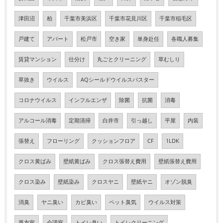
津田沼
柏
千葉市美浜区
千葉市花見川区
千葉市稲毛区
戸建て
アパート
松戸市
空き家
単身赴任
各職人募集
賃貸マンション
仕分け
丸ごとクリーニング
草むしり
草抜き
ウイルス
AQシールドウイルスバスター
コロナウイルス
インフルエンザ
除菌
抗菌
消毒
アルコール消毒
定期清掃
白井市
引っ越し
平屋
内装
張替え
フローリング
クッションフロア
CF
1LDK
クロス黄ばみ
壁紙黄ばみ
クロス張替え費用
壁紙張替え費用
クロス染み
壁紙染み
クロスヤニ
壁紙ヤニ
オゾン脱臭
消臭
ヤニ臭い
カビ臭い
ペット臭気
ウイルス対策
更衣室
会議室
トイレ臭い
トイレクリーニング