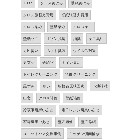
1LDK
クロス黄ばみ
壁紙黄ばみ
クロス張替え費用
壁紙張替え費用
クロス染み
壁紙染み
クロスヤニ
壁紙ヤニ
オゾン脱臭
消臭
ヤニ臭い
カビ臭い
ペット臭気
ウイルス対策
更衣室
会議室
トイレ臭い
トイレクリーニング
洗面クリーニング
黒ずみ
臭い
船橋市原状回復
下地補強
出窓
クロス補修
壁紙補修
冷蔵庫裏黒いあと
電子レンジ裏黒いあと
家電裏黒いあと
壁穴補修
壁穴修繕
ユニットバス交換事例
キッチン側面補修