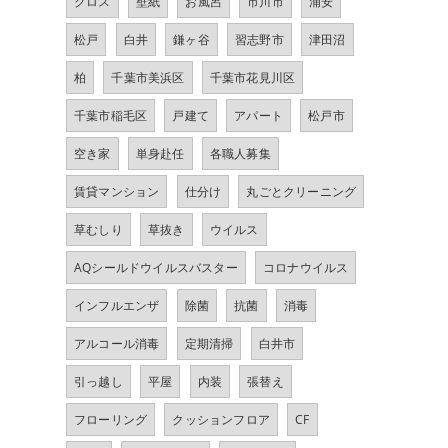
クロス
壁紙
お風呂
市川市
浦安
松戸
白井
鎌ヶ谷
習志野市
津田沼
柏
千葉市美浜区
千葉市花見川区
千葉市稲毛区
戸建て
アパート
松戸市
空き家
単身赴任
各職人募集
賃貸マンション
仕分け
丸ごとクリーニング
草むしり
草抜き
ウイルス
AQシールドウイルスバスター
コロナウイルス
インフルエンザ
除菌
抗菌
消毒
アルコール消毒
定期清掃
白井市
引っ越し
平屋
内装
張替え
フローリング
クッションフロア
CF