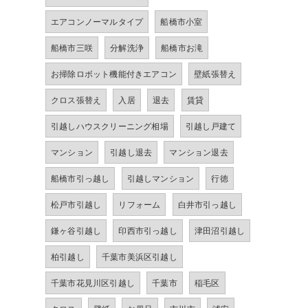
エアコンノーマルタイプ
船橋市小室
船橋市三咲
分解洗浄
船橋市お滝
お掃除ロボット機能付きエアコン
壁紙張替え
クロス張替え
入居
退去
賃貸
引越しハウスクリーニング相場
引越し戸建て
マンション
引越し退去
マンション退去
船橋市引っ越し
引越しマンション
行徳
松戸市引越し
リフォーム
白井市引っ越し
鎌ヶ谷引越し
印西市引っ越し
津田沼引越し
柏引越し
千葉市美浜区引越し
千葉市花見川区引越し
千葉市
稲毛区