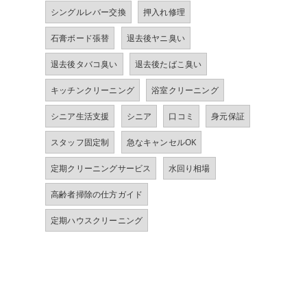
シングルレバー交換
押入れ修理
石膏ボード張替
退去後ヤニ臭い
退去後タバコ臭い
退去後たばこ臭い
キッチンクリーニング
浴室クリーニング
シニア生活支援
シニア
口コミ
身元保証
スタッフ固定制
急なキャンセルOK
定期クリーニングサービス
水回り相場
高齢者掃除の仕方ガイド
定期ハウスクリーニング