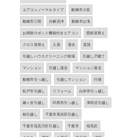
エアコンノーマルタイプ
船橋市小室
船橋市三咲
分解洗浄
船橋市お滝
お掃除ロボット機能付きエアコン
壁紙張替え
クロス張替え
入居
退去
賃貸
引越しハウスクリーニング相場
引越し戸建て
マンション
引越し退去
マンション退去
船橋市引っ越し
引越しマンション
行徳
松戸市引越し
リフォーム
白井市引っ越し
鎌ヶ谷引越し
印西市引っ越し
津田沼引越し
柏引越し
千葉市美浜区引越し
千葉市花見川区引越し
千葉市
稲毛区