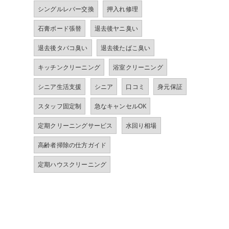
シングルレバー交換
押入れ修理
石膏ボード張替
退去後ヤニ臭い
退去後タバコ臭い
退去後たばこ臭い
キッチンクリーニング
浴室クリーニング
シニア生活支援
シニア
口コミ
身元保証
スタッフ固定制
急なキャンセルOK
定期クリーニングサービス
水回り相場
高齢者掃除の仕方ガイド
定期ハウスクリーニング