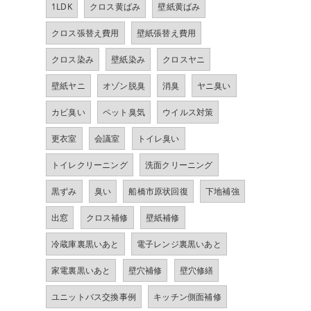
1LDK
クロス黄ばみ
壁紙黄ばみ
クロス張替え費用
壁紙張替え費用
クロス染み
壁紙染み
クロスヤニ
壁紙ヤニ
オゾン脱臭
消臭
ヤニ臭い
カビ臭い
ペット臭気
ウイルス対策
更衣室
会議室
トイレ臭い
トイレクリーニング
洗面クリーニング
黒ずみ
臭い
船橋市原状回復
下地補強
出窓
クロス補修
壁紙補修
冷蔵庫裏黒いあと
電子レンジ裏黒いあと
家電裏黒いあと
壁穴補修
壁穴修繕
ユニットバス交換事例
キッチン側面補修