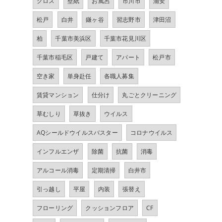
クロス
壁紙
お風呂
市川市
浦安
松戸
白井
鎌ヶ谷
習志野市
津田沼
柏
千葉市美浜区
千葉市花見川区
千葉市稲毛区
戸建て
アパート
松戸市
空き家
単身赴任
各職人募集
賃貸マンション
仕分け
丸ごとクリーニング
草むしり
草抜き
ウイルス
AQシールドウイルスバスター
コロナウイルス
インフルエンザ
除菌
抗菌
消毒
アルコール消毒
定期清掃
白井市
引っ越し
平屋
内装
張替え
フローリング
クッションフロア
CF