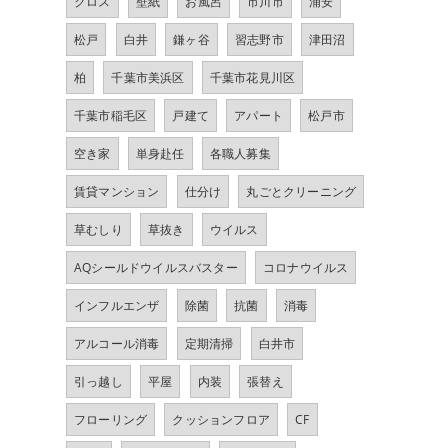
クロス
壁紙
お風呂
市川市
浦安
松戸
白井
鎌ヶ谷
習志野市
津田沼
柏
千葉市美浜区
千葉市花見川区
千葉市稲毛区
戸建て
アパート
松戸市
空き家
単身赴任
各職人募集
賃貸マンション
仕分け
丸ごとクリーニング
草むしり
草抜き
ウイルス
AQシールドウイルスバスター
コロナウイルス
インフルエンザ
除菌
抗菌
消毒
アルコール消毒
定期清掃
白井市
引っ越し
平屋
内装
張替え
フローリング
クッションフロア
CF