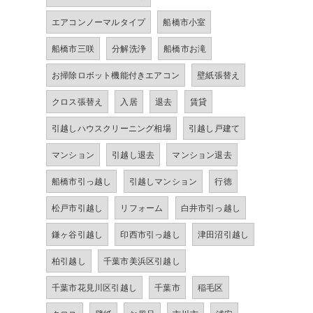
エアコンノーマルタイプ
船橋市小室
船橋市三咲
分解洗浄
船橋市お滝
お掃除ロボット機能付きエアコン
壁紙張替え
クロス張替え
入居
退去
賃貸
引越しハウスクリーニング相場
引越し戸建て
マンション
引越し退去
マンション退去
船橋市引っ越し
引越しマンション
行徳
松戸市引越し
リフォーム
白井市引っ越し
鎌ヶ谷引越し
印西市引っ越し
津田沼引越し
柏引越し
千葉市美浜区引越し
千葉市花見川区引越し
千葉市
稲毛区