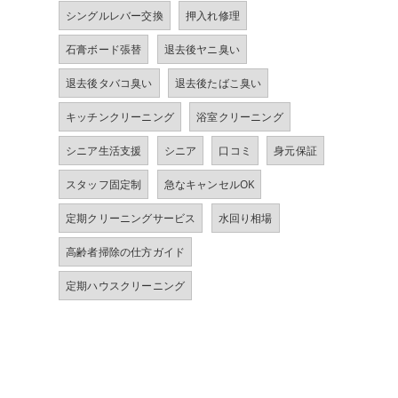
シングルレバー交換
押入れ修理
石膏ボード張替
退去後ヤニ臭い
退去後タバコ臭い
退去後たばこ臭い
キッチンクリーニング
浴室クリーニング
シニア生活支援
シニア
口コミ
身元保証
スタッフ固定制
急なキャンセルOK
定期クリーニングサービス
水回り相場
高齢者掃除の仕方ガイド
定期ハウスクリーニング