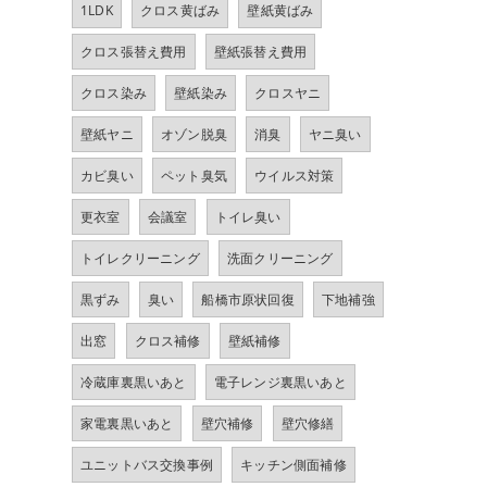
1LDK
クロス黄ばみ
壁紙黄ばみ
クロス張替え費用
壁紙張替え費用
クロス染み
壁紙染み
クロスヤニ
壁紙ヤニ
オゾン脱臭
消臭
ヤニ臭い
カビ臭い
ペット臭気
ウイルス対策
更衣室
会議室
トイレ臭い
トイレクリーニング
洗面クリーニング
黒ずみ
臭い
船橋市原状回復
下地補強
出窓
クロス補修
壁紙補修
冷蔵庫裏黒いあと
電子レンジ裏黒いあと
家電裏黒いあと
壁穴補修
壁穴修繕
ユニットバス交換事例
キッチン側面補修