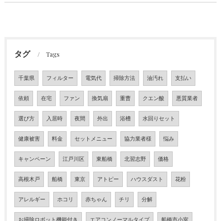
タグ
Tags
千葉県
フィルター
電気代
掃除方法
油汚れ
支払い
依頼
在宅
ファン
換気扇
重曹
クエン酸
悪質業者
選び方
入居時
夜間
外出
浴槽
水回りセット
健康被害
料金
セットメニュー
協力業者様
悩み
キャンペーン
江戸川区
東船橋
北習志野
価格
高根木戸
船橋
東京
アトピー
ハウスダスト
花粉
アレルギー
ホコリ
赤ちゃん
チリ
分解
お掃除ロボット機能付き
エアコンノーマルタイプ
船橋市小室