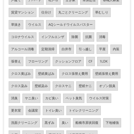
戸建て
アパート
松戸市
空き家
単身赴任
各職人募集
賃貸マンション
仕分け
丸ごとクリーニング
草むしり
草抜き
ウイルス
AQシールドウイルスバスター
コロナウイルス
インフルエンザ
除菌
抗菌
消毒
アルコール消毒
定期清掃
白井市
引っ越し
平屋
内装
張替え
フローリング
クッションフロア
CF
1LDK
クロス黄ばみ
壁紙黄ばみ
クロス張替え費用
壁紙張替え費用
クロス染み
壁紙染み
クロスヤニ
壁紙ヤニ
オゾン脱臭
消臭
ヤニ臭い
カビ臭い
ペット臭気
ウイルス対策
更衣室
会議室
トイレ臭い
トイレクリーニング
洗面クリーニング
黒ずみ
臭い
船橋市原状回復
下地補強