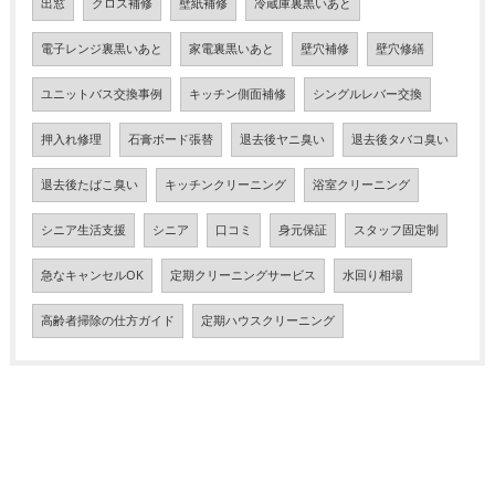
出窓
クロス補修
壁紙補修
冷蔵庫裏黒いあと
電子レンジ裏黒いあと
家電裏黒いあと
壁穴補修
壁穴修繕
ユニットバス交換事例
キッチン側面補修
シングルレバー交換
押入れ修理
石膏ボード張替
退去後ヤニ臭い
退去後タバコ臭い
退去後たばこ臭い
キッチンクリーニング
浴室クリーニング
シニア生活支援
シニア
口コミ
身元保証
スタッフ固定制
急なキャンセルOK
定期クリーニングサービス
水回り相場
高齢者掃除の仕方ガイド
定期ハウスクリーニング