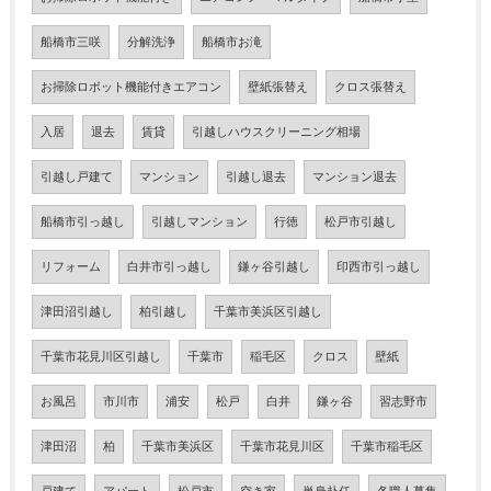
船橋市三咲
分解洗浄
船橋市お滝
お掃除ロボット機能付きエアコン
壁紙張替え
クロス張替え
入居
退去
賃貸
引越しハウスクリーニング相場
引越し戸建て
マンション
引越し退去
マンション退去
船橋市引っ越し
引越しマンション
行徳
松戸市引越し
リフォーム
白井市引っ越し
鎌ヶ谷引越し
印西市引っ越し
津田沼引越し
柏引越し
千葉市美浜区引越し
千葉市花見川区引越し
千葉市
稲毛区
クロス
壁紙
お風呂
市川市
浦安
松戸
白井
鎌ヶ谷
習志野市
津田沼
柏
千葉市美浜区
千葉市花見川区
千葉市稲毛区