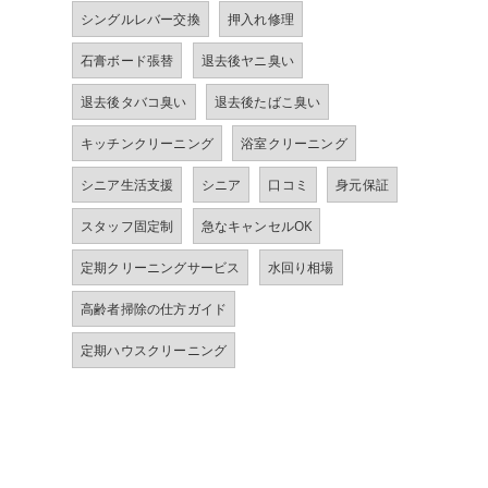
シングルレバー交換
押入れ修理
石膏ボード張替
退去後ヤニ臭い
退去後タバコ臭い
退去後たばこ臭い
キッチンクリーニング
浴室クリーニング
シニア生活支援
シニア
口コミ
身元保証
スタッフ固定制
急なキャンセルOK
定期クリーニングサービス
水回り相場
高齢者掃除の仕方ガイド
定期ハウスクリーニング