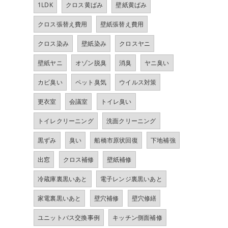
1LDK
クロス黄ばみ
壁紙黄ばみ
クロス張替え費用
壁紙張替え費用
クロス染み
壁紙染み
クロスヤニ
壁紙ヤニ
オゾン脱臭
消臭
ヤニ臭い
カビ臭い
ペット臭気
ウイルス対策
更衣室
会議室
トイレ臭い
トイレクリーニング
洗面クリーニング
黒ずみ
臭い
船橋市原状回復
下地補強
出窓
クロス補修
壁紙補修
冷蔵庫裏黒いあと
電子レンジ裏黒いあと
家電裏黒いあと
壁穴補修
壁穴修繕
ユニットバス交換事例
キッチン側面補修