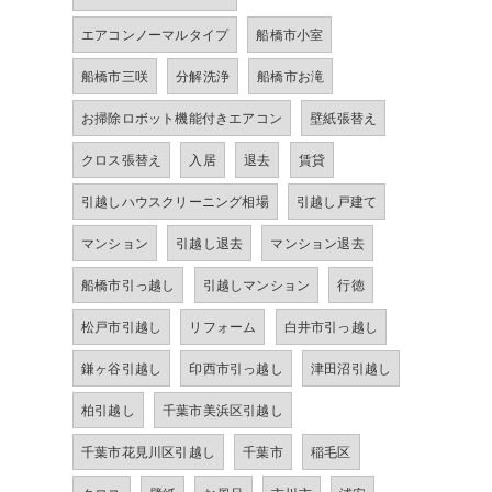
エアコンノーマルタイプ
船橋市小室
船橋市三咲
分解洗浄
船橋市お滝
お掃除ロボット機能付きエアコン
壁紙張替え
クロス張替え
入居
退去
賃貸
引越しハウスクリーニング相場
引越し戸建て
マンション
引越し退去
マンション退去
船橋市引っ越し
引越しマンション
行徳
松戸市引越し
リフォーム
白井市引っ越し
鎌ヶ谷引越し
印西市引っ越し
津田沼引越し
柏引越し
千葉市美浜区引越し
千葉市花見川区引越し
千葉市
稲毛区