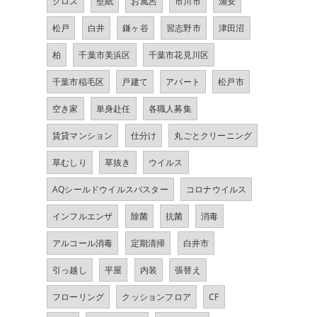
クロス
壁紙
お風呂
市川市
浦安
松戸
白井
鎌ヶ谷
習志野市
津田沼
柏
千葉市美浜区
千葉市花見川区
千葉市稲毛区
戸建て
アパート
松戸市
空き家
単身赴任
各職人募集
賃貸マンション
仕分け
丸ごとクリーニング
草むしり
草抜き
ウイルス
AQシールドウイルスバスター
コロナウイルス
インフルエンザ
除菌
抗菌
消毒
アルコール消毒
定期清掃
白井市
引っ越し
平屋
内装
張替え
フローリング
クッションフロア
CF