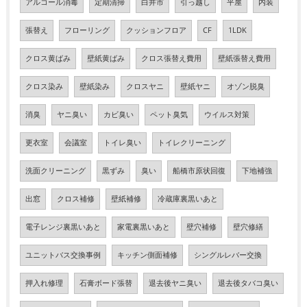
アルコール消毒
定期清掃
白井市
引っ越し
平屋
内装
張替え
フローリング
クッションフロア
CF
1LDK
クロス黄ばみ
壁紙黄ばみ
クロス張替え費用
壁紙張替え費用
クロス染み
壁紙染み
クロスヤニ
壁紙ヤニ
オゾン脱臭
消臭
ヤニ臭い
カビ臭い
ペット臭気
ウイルス対策
更衣室
会議室
トイレ臭い
トイレクリーニング
洗面クリーニング
黒ずみ
臭い
船橋市原状回復
下地補強
出窓
クロス補修
壁紙補修
冷蔵庫裏黒いあと
電子レンジ裏黒いあと
家電裏黒いあと
壁穴補修
壁穴修繕
ユニットバス交換事例
キッチン側面補修
シングルレバー交換
押入れ修理
石膏ボード張替
退去後ヤニ臭い
退去後タバコ臭い