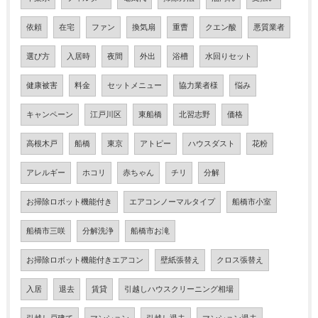
依頼
在宅
ファン
換気扇
重曹
クエン酸
悪質業者
選び方
入居時
夜間
外出
浴槽
水回りセット
健康被害
料金
セットメニュー
協力業者様
悩み
キャンペーン
江戸川区
東船橋
北習志野
価格
高根木戸
船橋
東京
アトピー
ハウスダスト
花粉
アレルギー
ホコリ
赤ちゃん
チリ
分解
お掃除ロボット機能付き
エアコンノーマルタイプ
船橋市小室
船橋市三咲
分解洗浄
船橋市お滝
お掃除ロボット機能付きエアコン
壁紙張替え
クロス張替え
入居
退去
賃貸
引越しハウスクリーニング相場