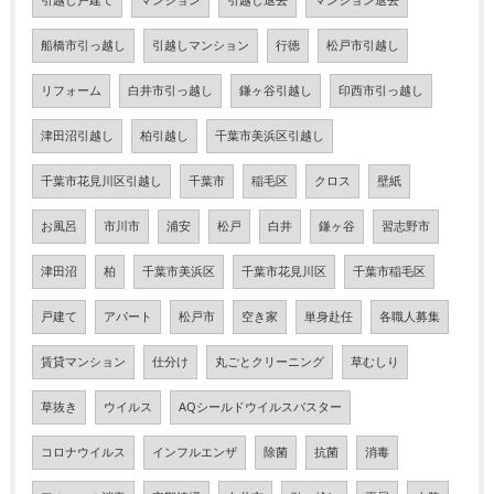
引越し戸建て
マンション
引越し退去
マンション退去
船橋市引っ越し
引越しマンション
行徳
松戸市引越し
リフォーム
白井市引っ越し
鎌ヶ谷引越し
印西市引っ越し
津田沼引越し
柏引越し
千葉市美浜区引越し
千葉市花見川区引越し
千葉市
稲毛区
クロス
壁紙
お風呂
市川市
浦安
松戸
白井
鎌ヶ谷
習志野市
津田沼
柏
千葉市美浜区
千葉市花見川区
千葉市稲毛区
戸建て
アパート
松戸市
空き家
単身赴任
各職人募集
賃貸マンション
仕分け
丸ごとクリーニング
草むしり
草抜き
ウイルス
AQシールドウイルスバスター
コロナウイルス
インフルエンザ
除菌
抗菌
消毒