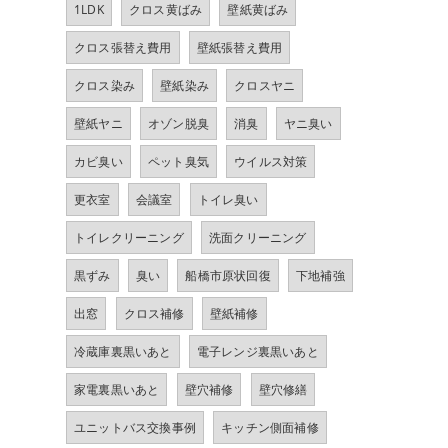
1LDK
クロス黄ばみ
壁紙黄ばみ
クロス張替え費用
壁紙張替え費用
クロス染み
壁紙染み
クロスヤニ
壁紙ヤニ
オゾン脱臭
消臭
ヤニ臭い
カビ臭い
ペット臭気
ウイルス対策
更衣室
会議室
トイレ臭い
トイレクリーニング
洗面クリーニング
黒ずみ
臭い
船橋市原状回復
下地補強
出窓
クロス補修
壁紙補修
冷蔵庫裏黒いあと
電子レンジ裏黒いあと
家電裏黒いあと
壁穴補修
壁穴修繕
ユニットバス交換事例
キッチン側面補修