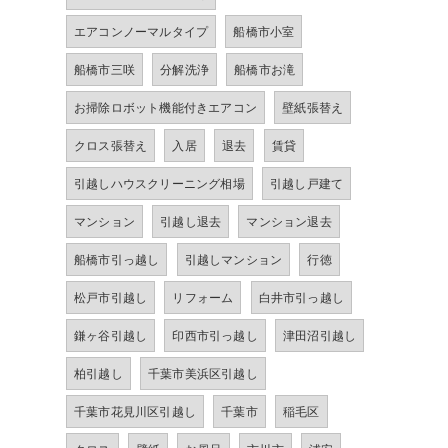
エアコンノーマルタイプ
船橋市小室
船橋市三咲
分解洗浄
船橋市お滝
お掃除ロボット機能付きエアコン
壁紙張替え
クロス張替え
入居
退去
賃貸
引越しハウスクリーニング相場
引越し戸建て
マンション
引越し退去
マンション退去
船橋市引っ越し
引越しマンション
行徳
松戸市引越し
リフォーム
白井市引っ越し
鎌ヶ谷引越し
印西市引っ越し
津田沼引越し
柏引越し
千葉市美浜区引越し
千葉市花見川区引越し
千葉市
稲毛区