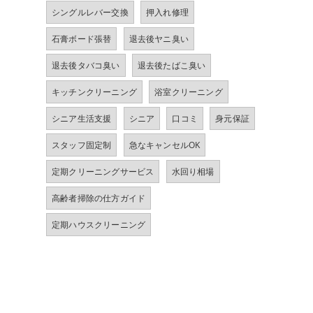
シングルレバー交換
押入れ修理
石膏ボード張替
退去後ヤニ臭い
退去後タバコ臭い
退去後たばこ臭い
キッチンクリーニング
浴室クリーニング
シニア生活支援
シニア
口コミ
身元保証
スタッフ固定制
急なキャンセルOK
定期クリーニングサービス
水回り相場
高齢者掃除の仕方ガイド
定期ハウスクリーニング