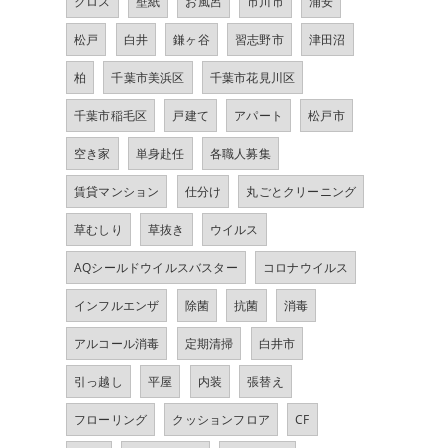
クロス
壁紙
お風呂
市川市
浦安
松戸
白井
鎌ヶ谷
習志野市
津田沼
柏
千葉市美浜区
千葉市花見川区
千葉市稲毛区
戸建て
アパート
松戸市
空き家
単身赴任
各職人募集
賃貸マンション
仕分け
丸ごとクリーニング
草むしり
草抜き
ウイルス
AQシールドウイルスバスター
コロナウイルス
インフルエンザ
除菌
抗菌
消毒
アルコール消毒
定期清掃
白井市
引っ越し
平屋
内装
張替え
フローリング
クッションフロア
CF