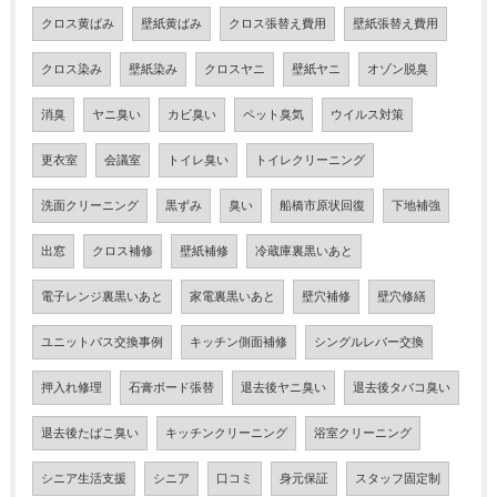
クロス黄ばみ
壁紙黄ばみ
クロス張替え費用
壁紙張替え費用
クロス染み
壁紙染み
クロスヤニ
壁紙ヤニ
オゾン脱臭
消臭
ヤニ臭い
カビ臭い
ペット臭気
ウイルス対策
更衣室
会議室
トイレ臭い
トイレクリーニング
洗面クリーニング
黒ずみ
臭い
船橋市原状回復
下地補強
出窓
クロス補修
壁紙補修
冷蔵庫裏黒いあと
電子レンジ裏黒いあと
家電裏黒いあと
壁穴補修
壁穴修繕
ユニットバス交換事例
キッチン側面補修
シングルレバー交換
押入れ修理
石膏ボード張替
退去後ヤニ臭い
退去後タバコ臭い
退去後たばこ臭い
キッチンクリーニング
浴室クリーニング
シニア生活支援
シニア
口コミ
身元保証
スタッフ固定制