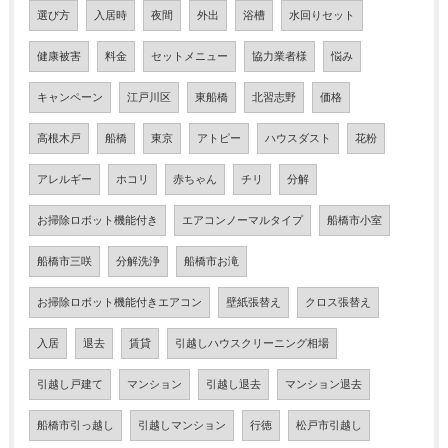
選び方
入居時
夜間
外出
浴槽
水回りセット
健康被害
料金
セットメニュー
協力業者様
悩み
キャンペーン
江戸川区
東船橋
北習志野
価格
高根木戸
船橋
東京
アトピー
ハウスダスト
花粉
アレルギー
ホコリ
赤ちゃん
チリ
分解
お掃除ロボット機能付き
エアコンノーマルタイプ
船橋市小室
船橋市三咲
分解洗浄
船橋市お滝
お掃除ロボット機能付きエアコン
壁紙張替え
クロス張替え
入居
退去
賃貸
引越しハウスクリーニング相場
引越し戸建て
マンション
引越し退去
マンション退去
船橋市引っ越し
引越しマンション
行徳
松戸市引越し