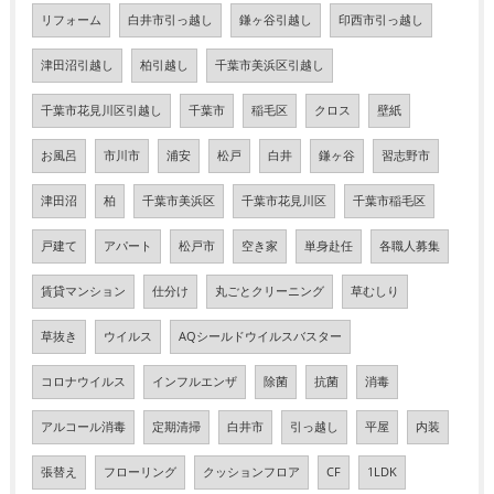
リフォーム
白井市引っ越し
鎌ヶ谷引越し
印西市引っ越し
津田沼引越し
柏引越し
千葉市美浜区引越し
千葉市花見川区引越し
千葉市
稲毛区
クロス
壁紙
お風呂
市川市
浦安
松戸
白井
鎌ヶ谷
習志野市
津田沼
柏
千葉市美浜区
千葉市花見川区
千葉市稲毛区
戸建て
アパート
松戸市
空き家
単身赴任
各職人募集
賃貸マンション
仕分け
丸ごとクリーニング
草むしり
草抜き
ウイルス
AQシールドウイルスバスター
コロナウイルス
インフルエンザ
除菌
抗菌
消毒
アルコール消毒
定期清掃
白井市
引っ越し
平屋
内装
張替え
フローリング
クッションフロア
CF
1LDK