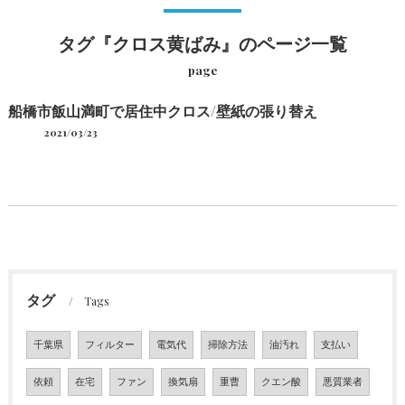
タグ『クロス黄ばみ』のページ一覧
page
船橋市飯山満町で居住中クロス/壁紙の張り替え
2021/03/23
タグ
Tags
千葉県
フィルター
電気代
掃除方法
油汚れ
支払い
依頼
在宅
ファン
換気扇
重曹
クエン酸
悪質業者