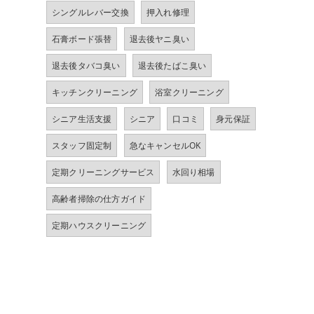
シングルレバー交換
押入れ修理
石膏ボード張替
退去後ヤニ臭い
退去後タバコ臭い
退去後たばこ臭い
キッチンクリーニング
浴室クリーニング
シニア生活支援
シニア
口コミ
身元保証
スタッフ固定制
急なキャンセルOK
定期クリーニングサービス
水回り相場
高齢者掃除の仕方ガイド
定期ハウスクリーニング