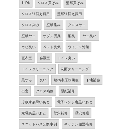
1LDK
クロス黄ばみ
壁紙黄ばみ
クロス張替え費用
壁紙張替え費用
クロス染み
壁紙染み
クロスヤニ
壁紙ヤニ
オゾン脱臭
消臭
ヤニ臭い
カビ臭い
ペット臭気
ウイルス対策
更衣室
会議室
トイレ臭い
トイレクリーニング
洗面クリーニング
黒ずみ
臭い
船橋市原状回復
下地補強
出窓
クロス補修
壁紙補修
冷蔵庫裏黒いあと
電子レンジ裏黒いあと
家電裏黒いあと
壁穴補修
壁穴修繕
ユニットバス交換事例
キッチン側面補修