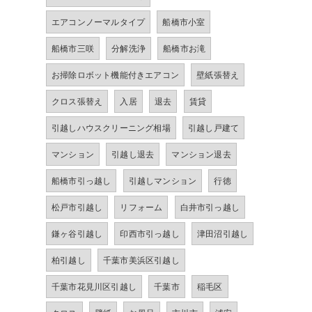
エアコンノーマルタイプ
船橋市小室
船橋市三咲
分解洗浄
船橋市お滝
お掃除ロボット機能付きエアコン
壁紙張替え
クロス張替え
入居
退去
賃貸
引越しハウスクリーニング相場
引越し戸建て
マンション
引越し退去
マンション退去
船橋市引っ越し
引越しマンション
行徳
松戸市引越し
リフォーム
白井市引っ越し
鎌ヶ谷引越し
印西市引っ越し
津田沼引越し
柏引越し
千葉市美浜区引越し
千葉市花見川区引越し
千葉市
稲毛区