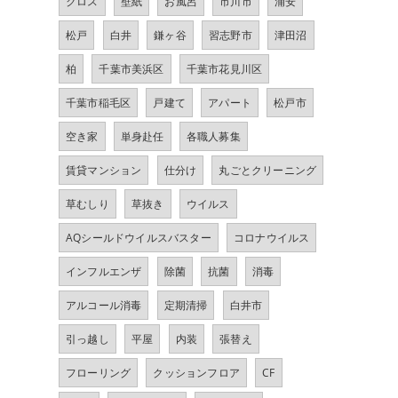
クロス
壁紙
お風呂
市川市
浦安
松戸
白井
鎌ヶ谷
習志野市
津田沼
柏
千葉市美浜区
千葉市花見川区
千葉市稲毛区
戸建て
アパート
松戸市
空き家
単身赴任
各職人募集
賃貸マンション
仕分け
丸ごとクリーニング
草むしり
草抜き
ウイルス
AQシールドウイルスバスター
コロナウイルス
インフルエンザ
除菌
抗菌
消毒
アルコール消毒
定期清掃
白井市
引っ越し
平屋
内装
張替え
フローリング
クッションフロア
CF