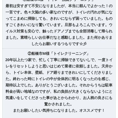
最初は安すぎて不安になりましたが、本当に頼んでよかった！の
一言です。色々欠陥の多い家なのですが、トイレの汚れが気にな
ってこまめに掃除しても、きれいにならず困っていました。もの
すごくきれいになり驚いています。旦那もよろこんでいます。ウ
イルス対策も安心で、触ったドアノブまでも全部消毒して帰られ
ました。素晴らしいお仕事だなと感動しました。また何かありま
したらお願いするつもりです☆彡
②船橋市M様「トイレクリーニング」
20年以上たつ家で、忙しく丁寧に掃除できてないしで、一度トイ
レをリセットしようと思いはじめて業者に依頼しました。天井か
ら、トイレ本体、壁紙、ドア廻りまできれいにしてくださりまし
た。終わった時にトイレの中が全体的に明るくなったのを感じ、
期待以上でした。ありがとうございました。それからうちは駐車
料金が高い地域なのですが、私の負担が大きくならないようにと
気遣いをしてくださった事があとからわかり、お人柄の良さにも
驚かされました。
またお願いしたい気持ちになりました。オススメです！