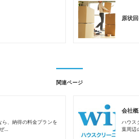
原状回
関連ページ
会社概
なら、納得の料金プランを
ハウス
をぜ…
葉周辺