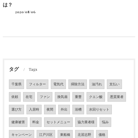
は？
2020/08/06
タグ
Tags
千葉県
フィルター
電気代
掃除方法
油汚れ
支払い
依頼
在宅
ファン
換気扇
重曹
クエン酸
悪質業者
選び方
入居時
夜間
外出
浴槽
水回りセット
健康被害
料金
セットメニュー
協力業者様
悩み
キャンペーン
江戸川区
東船橋
北習志野
価格