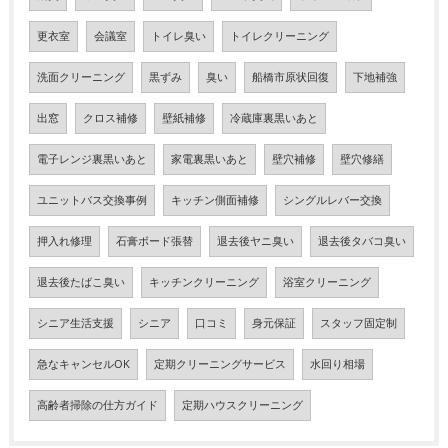
更衣室
会議室
トイレ臭い
トイレクリーニング
洗面クリーニング
黒ずみ
臭い
船橋市原状回復
下地補強
出窓
クロス補修
壁紙補修
冷蔵庫裏黒いあと
電子レンジ裏黒いあと
家電裏黒いあと
壁穴補修
壁穴修繕
ユニットバス交換事例
キッチン側面補修
シングルレバー交換
押入れ修理
石膏ボード張替
退去後ヤニ臭い
退去後タバコ臭い
退去後たばこ臭い
キッチンクリーニング
浴室クリーニング
シニア生活支援
シニア
口コミ
身元保証
スタッフ固定制
急なキャンセルOK
定期クリーニングサービス
水回り相場
高齢者掃除の仕方ガイド
定期ハウスクリーニング