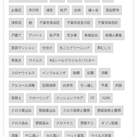
お風呂
市川市
浦安
松戸
白井
鎌ヶ谷
習志野市
津田沼
柏
千葉市美浜区
千葉市花見川区
千葉市稲毛区
戸建て
アパート
松戸市
空き家
単身赴任
各職人募集
賃貸マンション
仕分け
丸ごとクリーニング
草むしり
草抜き
ウイルス
AQシールドウイルスバスター
コロナウイルス
インフルエンザ
除菌
抗菌
消毒
アルコール消毒
定期清掃
白井市
引っ越し
平屋
内装
張替え
フローリング
クッションフロア
CF
1LDK
クロス黄ばみ
壁紙黄ばみ
クロス張替え費用
壁紙張替え費用
クロス染み
壁紙染み
クロスヤニ
壁紙ヤニ
オゾン脱臭
消臭
ヤニ臭い
カビ臭い
ペット臭気
ウイルス対策