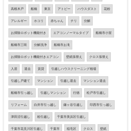
高根木戸
船橋
東京
アトピー
ハウスダスト
花粉
アレルギー
ホコリ
赤ちゃん
チリ
分解
お掃除ロボット機能付き
エアコンノーマルタイプ
船橋市小室
船橋市三咲
分解洗浄
船橋市お滝
お掃除ロボット機能付きエアコン
壁紙張替え
クロス張替え
入居
退去
賃貸
引越しハウスクリーニング相場
引越し戸建て
マンション
引越し退去
マンション退去
船橋市引っ越し
引越しマンション
行徳
松戸市引越し
リフォーム
白井市引っ越し
鎌ヶ谷引越し
印西市引っ越し
津田沼引越し
柏引越し
千葉市美浜区引越し
千葉市花見川区引越し
千葉市
稲毛区
クロス
壁紙