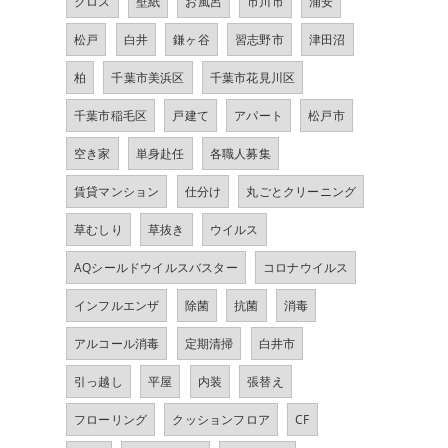
クロス
壁紙
お風呂
市川市
浦安
松戸
白井
鎌ヶ谷
習志野市
津田沼
柏
千葉市美浜区
千葉市花見川区
千葉市稲毛区
戸建て
アパート
松戸市
空き家
単身赴任
各職人募集
賃貸マンション
仕分け
丸ごとクリーニング
草むしり
草抜き
ウイルス
AQシールドウイルスバスター
コロナウイルス
インフルエンザ
除菌
抗菌
消毒
アルコール消毒
定期清掃
白井市
引っ越し
平屋
内装
張替え
フローリング
クッションフロア
CF