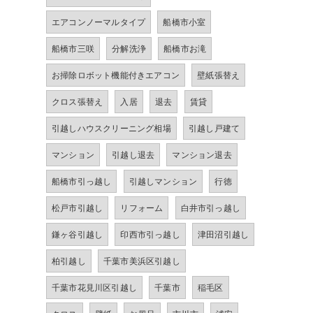
エアコンノーマルタイプ
船橋市小室
船橋市三咲
分解洗浄
船橋市お滝
お掃除ロボット機能付きエアコン
壁紙張替え
クロス張替え
入居
退去
賃貸
引越しハウスクリーニング相場
引越し戸建て
マンション
引越し退去
マンション退去
船橋市引っ越し
引越しマンション
行徳
松戸市引越し
リフォーム
白井市引っ越し
鎌ヶ谷引越し
印西市引っ越し
津田沼引越し
柏引越し
千葉市美浜区引越し
千葉市花見川区引越し
千葉市
稲毛区