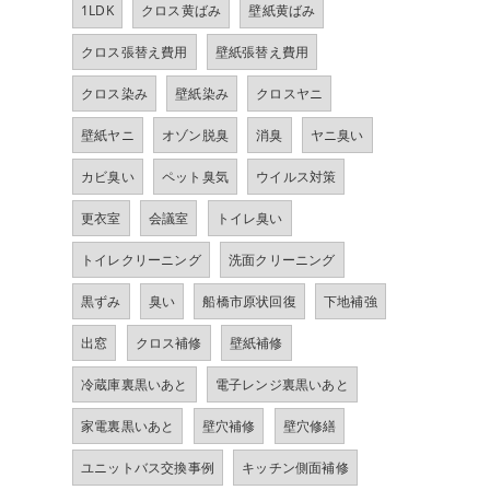
1LDK
クロス黄ばみ
壁紙黄ばみ
クロス張替え費用
壁紙張替え費用
クロス染み
壁紙染み
クロスヤニ
壁紙ヤニ
オゾン脱臭
消臭
ヤニ臭い
カビ臭い
ペット臭気
ウイルス対策
更衣室
会議室
トイレ臭い
トイレクリーニング
洗面クリーニング
黒ずみ
臭い
船橋市原状回復
下地補強
出窓
クロス補修
壁紙補修
冷蔵庫裏黒いあと
電子レンジ裏黒いあと
家電裏黒いあと
壁穴補修
壁穴修繕
ユニットバス交換事例
キッチン側面補修