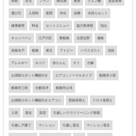
依頼
在宅
ファン
換気扇
重曹
クエン酸
悪質業者
選び方
入居時
夜間
外出
浴槽
水回りセット
健康被害
料金
セットメニュー
協力業者様
悩み
キャンペーン
江戸川区
東船橋
北習志野
価格
高根木戸
船橋
東京
アトピー
ハウスダスト
花粉
アレルギー
ホコリ
赤ちゃん
チリ
分解
お掃除ロボット機能付き
エアコンノーマルタイプ
船橋市小室
船橋市三咲
分解洗浄
船橋市お滝
お掃除ロボット機能付きエアコン
壁紙張替え
クロス張替え
入居
退去
賃貸
引越しハウスクリーニング相場
引越し戸建て
マンション
引越し退去
マンション退去