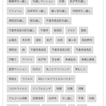
船橋市引っ越し
引越しマンション
行徳
松戸市引越し
リフォーム
白井市引っ越し
鎌ヶ谷引越し
印西市引っ越し
津田沼引越し
柏引越し
千葉市美浜区引越し
千葉市花見川区引越し
千葉市
稲毛区
クロス
壁紙
お風呂
市川市
浦安
松戸
白井
鎌ヶ谷
習志野市
津田沼
柏
千葉市美浜区
千葉市花見川区
千葉市稲毛区
戸建て
アパート
松戸市
空き家
単身赴任
各職人募集
賃貸マンション
仕分け
丸ごとクリーニング
草むしり
草抜き
ウイルス
AQシールドウイルスバスター
コロナウイルス
インフルエンザ
除菌
抗菌
消毒
アルコール消毒
定期清掃
白井市
引っ越し
平屋
内装