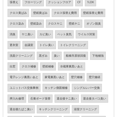
張替え
フローリング
クッションフロア
CF
1LDK
クロス黄ばみ
壁紙黄ばみ
クロス張替え費用
壁紙張替え費用
クロス染み
壁紙染み
クロスヤニ
壁紙ヤニ
オゾン脱臭
消臭
ヤニ臭い
カビ臭い
ペット臭気
ウイルス対策
更衣室
会議室
トイレ臭い
トイレクリーニング
洗面クリーニング
黒ずみ
臭い
船橋市原状回復
下地補強
出窓
クロス補修
壁紙補修
冷蔵庫裏黒いあと
電子レンジ裏黒いあと
家電裏黒いあと
壁穴補修
壁穴修繕
ユニットバス交換事例
キッチン側面補修
シングルレバー交換
押入れ修理
石膏ボード張替
退去後ヤニ臭い
退去後タバコ臭い
退去後たばこ臭い
キッチンクリーニング
浴室クリーニング