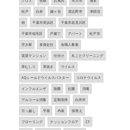
クロス
壁紙
お風呂
市川市
浦安
松戸
白井
鎌ヶ谷
習志野市
津田沼
柏
千葉市美浜区
千葉市花見川区
千葉市稲毛区
戸建て
アパート
松戸市
空き家
単身赴任
各職人募集
賃貸マンション
仕分け
丸ごとクリーニング
草むしり
草抜き
ウイルス
AQシールドウイルスバスター
コロナウイルス
インフルエンザ
除菌
抗菌
消毒
アルコール消毒
定期清掃
白井市
引っ越し
平屋
内装
張替え
フローリング
クッションフロア
CF