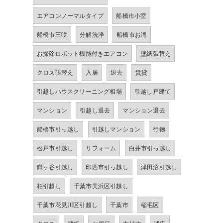
エアコンノーマルタイプ
船橋市小室
船橋市三咲
分解洗浄
船橋市お滝
お掃除ロボット機能付きエアコン
壁紙張替え
クロス張替え
入居
退去
賃貸
引越しハウスクリーニング相場
引越し戸建て
マンション
引越し退去
マンション退去
船橋市引っ越し
引越しマンション
行徳
松戸市引越し
リフォーム
白井市引っ越し
鎌ヶ谷引越し
印西市引っ越し
津田沼引越し
柏引越し
千葉市美浜区引越し
千葉市花見川区引越し
千葉市
稲毛区