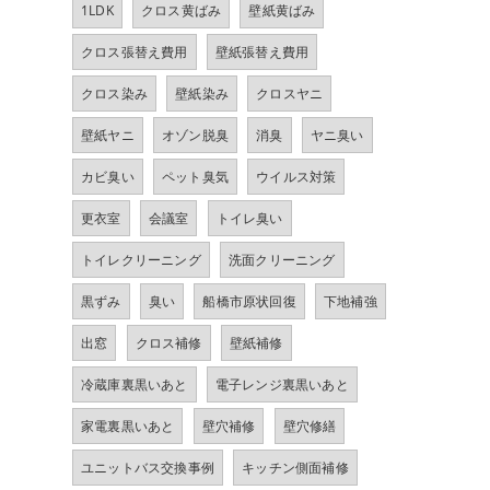
1LDK
クロス黄ばみ
壁紙黄ばみ
クロス張替え費用
壁紙張替え費用
クロス染み
壁紙染み
クロスヤニ
壁紙ヤニ
オゾン脱臭
消臭
ヤニ臭い
カビ臭い
ペット臭気
ウイルス対策
更衣室
会議室
トイレ臭い
トイレクリーニング
洗面クリーニング
黒ずみ
臭い
船橋市原状回復
下地補強
出窓
クロス補修
壁紙補修
冷蔵庫裏黒いあと
電子レンジ裏黒いあと
家電裏黒いあと
壁穴補修
壁穴修繕
ユニットバス交換事例
キッチン側面補修