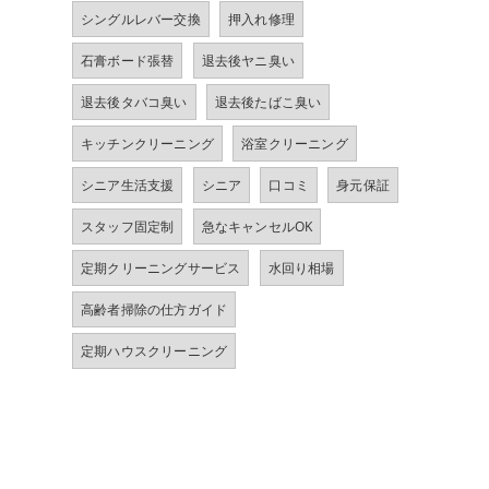
シングルレバー交換
押入れ修理
石膏ボード張替
退去後ヤニ臭い
退去後タバコ臭い
退去後たばこ臭い
キッチンクリーニング
浴室クリーニング
シニア生活支援
シニア
口コミ
身元保証
スタッフ固定制
急なキャンセルOK
定期クリーニングサービス
水回り相場
高齢者掃除の仕方ガイド
定期ハウスクリーニング