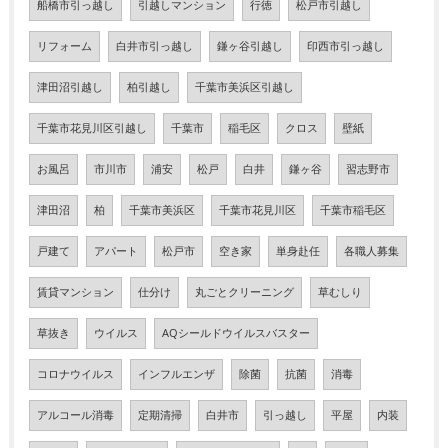
船橋市引っ越し
引越しマンション
行徳
松戸市引越し
リフォーム
白井市引っ越し
鎌ヶ谷引越し
印西市引っ越し
津田沼引越し
柏引越し
千葉市美浜区引越し
千葉市花見川区引越し
千葉市
稲毛区
クロス
壁紙
お風呂
市川市
浦安
松戸
白井
鎌ヶ谷
習志野市
津田沼
柏
千葉市美浜区
千葉市花見川区
千葉市稲毛区
戸建て
アパート
松戸市
空き家
単身赴任
各職人募集
賃貸マンション
仕分け
丸ごとクリーニング
草むしり
草抜き
ウイルス
AQシールドウイルスバスター
コロナウイルス
インフルエンザ
除菌
抗菌
消毒
アルコール消毒
定期清掃
白井市
引っ越し
平屋
内装