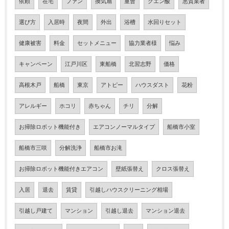
依頼
在宅
ファン
換気扇
重曹
クエン酸
悪質業者
選び方
入居時
夜間
外出
浴槽
水回りセット
健康被害
料金
セットメニュー
協力業者様
悩み
キャンペーン
江戸川区
東船橋
北習志野
価格
高根木戸
船橋
東京
アトピー
ハウスダスト
花粉
アレルギー
ホコリ
赤ちゃん
チリ
分解
お掃除ロボット機能付き
エアコンノーマルタイプ
船橋市小室
船橋市三咲
分解洗浄
船橋市お滝
お掃除ロボット機能付きエアコン
壁紙張替え
クロス張替え
入居
退去
賃貸
引越しハウスクリーニング相場
引越し戸建て
マンション
引越し退去
マンション退去