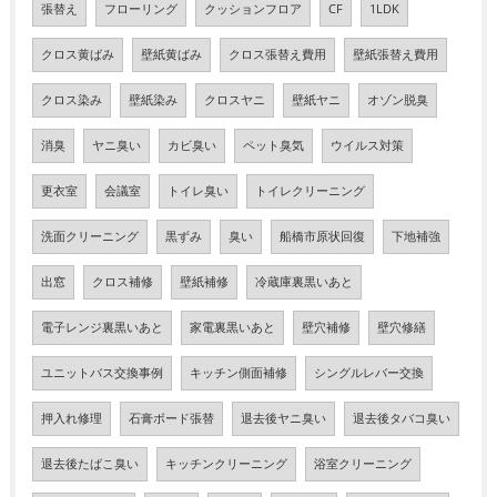
張替え
フローリング
クッションフロア
CF
1LDK
クロス黄ばみ
壁紙黄ばみ
クロス張替え費用
壁紙張替え費用
クロス染み
壁紙染み
クロスヤニ
壁紙ヤニ
オゾン脱臭
消臭
ヤニ臭い
カビ臭い
ペット臭気
ウイルス対策
更衣室
会議室
トイレ臭い
トイレクリーニング
洗面クリーニング
黒ずみ
臭い
船橋市原状回復
下地補強
出窓
クロス補修
壁紙補修
冷蔵庫裏黒いあと
電子レンジ裏黒いあと
家電裏黒いあと
壁穴補修
壁穴修繕
ユニットバス交換事例
キッチン側面補修
シングルレバー交換
押入れ修理
石膏ボード張替
退去後ヤニ臭い
退去後タバコ臭い
退去後たばこ臭い
キッチンクリーニング
浴室クリーニング