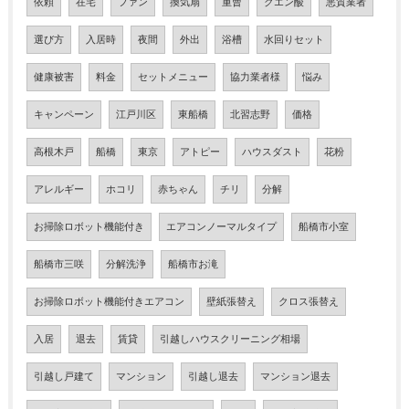
依頼
在宅
ファン
換気扇
重曹
クエン酸
悪質業者
選び方
入居時
夜間
外出
浴槽
水回りセット
健康被害
料金
セットメニュー
協力業者様
悩み
キャンペーン
江戸川区
東船橋
北習志野
価格
高根木戸
船橋
東京
アトピー
ハウスダスト
花粉
アレルギー
ホコリ
赤ちゃん
チリ
分解
お掃除ロボット機能付き
エアコンノーマルタイプ
船橋市小室
船橋市三咲
分解洗浄
船橋市お滝
お掃除ロボット機能付きエアコン
壁紙張替え
クロス張替え
入居
退去
賃貸
引越しハウスクリーニング相場
引越し戸建て
マンション
引越し退去
マンション退去