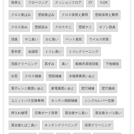
張替え
フローリング
クッションフロア
CF
1LDK
クロス黄ばみ
壁紙黄ばみ
クロス張替え費用
壁紙張替え費用
クロス染み
壁紙染み
クロスヤニ
壁紙ヤニ
オゾン脱臭
消臭
ヤニ臭い
カビ臭い
ペット臭気
ウイルス対策
更衣室
会議室
トイレ臭い
トイレクリーニング
洗面クリーニング
黒ずみ
臭い
船橋市原状回復
下地補強
出窓
クロス補修
壁紙補修
冷蔵庫裏黒いあと
電子レンジ裏黒いあと
家電裏黒いあと
壁穴補修
壁穴修繕
ユニットバス交換事例
キッチン側面補修
シングルレバー交換
押入れ修理
石膏ボード張替
退去後ヤニ臭い
退去後タバコ臭い
退去後たばこ臭い
キッチンクリーニング
浴室クリーニング