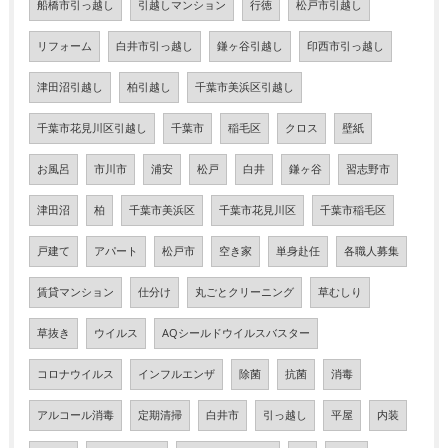
船橋市引っ越し
引越しマンション
行徳
松戸市引越し
リフォーム
白井市引っ越し
鎌ヶ谷引越し
印西市引っ越し
津田沼引越し
柏引越し
千葉市美浜区引越し
千葉市花見川区引越し
千葉市
稲毛区
クロス
壁紙
お風呂
市川市
浦安
松戸
白井
鎌ヶ谷
習志野市
津田沼
柏
千葉市美浜区
千葉市花見川区
千葉市稲毛区
戸建て
アパート
松戸市
空き家
単身赴任
各職人募集
賃貸マンション
仕分け
丸ごとクリーニング
草むしり
草抜き
ウイルス
AQシールドウイルスバスター
コロナウイルス
インフルエンザ
除菌
抗菌
消毒
アルコール消毒
定期清掃
白井市
引っ越し
平屋
内装