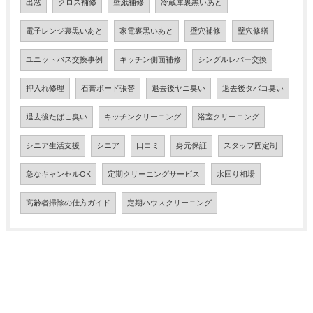
出窓
クロス補修
壁紙補修
冷蔵庫裏黒いあと
電子レンジ裏黒いあと
家電裏黒いあと
壁穴補修
壁穴修繕
ユニットバス交換事例
キッチン側面補修
シングルレバー交換
押入れ修理
石膏ボード張替
退去後ヤニ臭い
退去後タバコ臭い
退去後たばこ臭い
キッチンクリーニング
浴室クリーニング
シニア生活支援
シニア
口コミ
身元保証
スタッフ固定制
急なキャンセルOK
定期クリーニングサービス
水回り相場
高齢者掃除の仕方ガイド
定期ハウスクリーニング