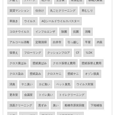
戸建て
アパート
松戸市
空き家
単身赴任
各職人募集
賃貸マンション
仕分け
丸ごとクリーニング
草むしり
草抜き
ウイルス
AQシールドウイルスバスター
コロナウイルス
インフルエンザ
除菌
抗菌
消毒
アルコール消毒
定期清掃
白井市
引っ越し
平屋
内装
張替え
フローリング
クッションフロア
CF
1LDK
クロス黄ばみ
壁紙黄ばみ
クロス張替え費用
壁紙張替え費用
クロス染み
壁紙染み
クロスヤニ
壁紙ヤニ
オゾン脱臭
消臭
ヤニ臭い
カビ臭い
ペット臭気
ウイルス対策
更衣室
会議室
トイレ臭い
トイレクリーニング
洗面クリーニング
黒ずみ
臭い
船橋市原状回復
下地補強