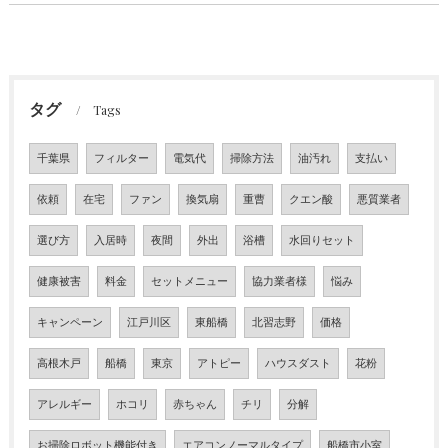
タグ
Tags
千葉県
フィルター
電気代
掃除方法
油汚れ
支払い
依頼
在宅
ファン
換気扇
重曹
クエン酸
悪質業者
選び方
入居時
夜間
外出
浴槽
水回りセット
健康被害
料金
セットメニュー
協力業者様
悩み
キャンペーン
江戸川区
東船橋
北習志野
価格
高根木戸
船橋
東京
アトピー
ハウスダスト
花粉
アレルギー
ホコリ
赤ちゃん
チリ
分解
お掃除ロボット機能付き
エアコンノーマルタイプ
船橋市小室