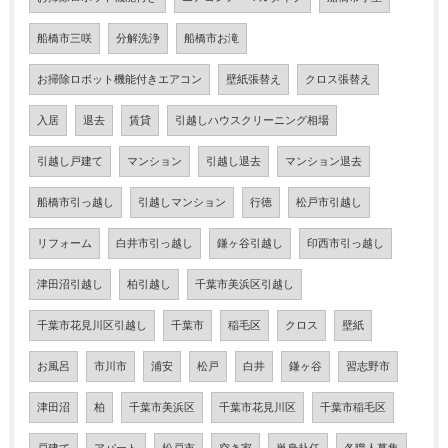
船橋市三咲
分解洗浄
船橋市お滝
お掃除ロボット機能付きエアコン
壁紙張替え
クロス張替え
入居
退去
賃貸
引越しハウスクリーニング相場
引越し戸建て
マンション
引越し退去
マンション退去
船橋市引っ越し
引越しマンション
行徳
松戸市引越し
リフォーム
白井市引っ越し
鎌ヶ谷引越し
印西市引っ越し
津田沼引越し
柏引越し
千葉市美浜区引越し
千葉市花見川区引越し
千葉市
稲毛区
クロス
壁紙
お風呂
市川市
浦安
松戸
白井
鎌ヶ谷
習志野市
津田沼
柏
千葉市美浜区
千葉市花見川区
千葉市稲毛区