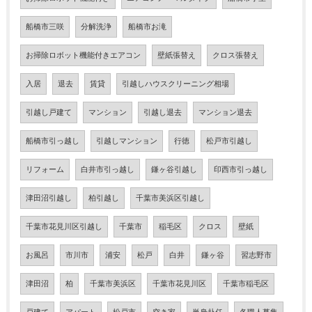
船橋市三咲
分解洗浄
船橋市お滝
お掃除ロボット機能付きエアコン
壁紙張替え
クロス張替え
入居
退去
賃貸
引越しハウスクリーニング相場
引越し戸建て
マンション
引越し退去
マンション退去
船橋市引っ越し
引越しマンション
行徳
松戸市引越し
リフォーム
白井市引っ越し
鎌ヶ谷引越し
印西市引っ越し
津田沼引越し
柏引越し
千葉市美浜区引越し
千葉市花見川区引越し
千葉市
稲毛区
クロス
壁紙
お風呂
市川市
浦安
松戸
白井
鎌ヶ谷
習志野市
津田沼
柏
千葉市美浜区
千葉市花見川区
千葉市稲毛区