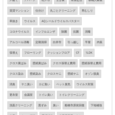
戸建て
アパート
松戸市
空き家
単身赴任
各職人募集
賃貸マンション
仕分け
丸ごとクリーニング
草むしり
草抜き
ウイルス
AQシールドウイルスバスター
コロナウイルス
インフルエンザ
除菌
抗菌
消毒
アルコール消毒
定期清掃
白井市
引っ越し
平屋
内装
張替え
フローリング
クッションフロア
CF
1LDK
クロス黄ばみ
壁紙黄ばみ
クロス張替え費用
壁紙張替え費用
クロス染み
壁紙染み
クロスヤニ
壁紙ヤニ
オゾン脱臭
消臭
ヤニ臭い
カビ臭い
ペット臭気
ウイルス対策
更衣室
会議室
トイレ臭い
トイレクリーニング
洗面クリーニング
黒ずみ
臭い
船橋市原状回復
下地補強