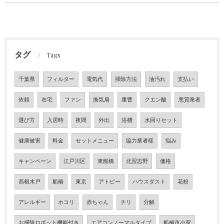
タグ
Tags
千葉県
フィルター
電気代
掃除方法
油汚れ
支払い
依頼
在宅
ファン
換気扇
重曹
クエン酸
悪質業者
選び方
入居時
夜間
外出
浴槽
水回りセット
健康被害
料金
セットメニュー
協力業者様
悩み
キャンペーン
江戸川区
東船橋
北習志野
価格
高根木戸
船橋
東京
アトピー
ハウスダスト
花粉
アレルギー
ホコリ
赤ちゃん
チリ
分解
お掃除ロボット機能付き
エアコンノーマルタイプ
船橋市小室