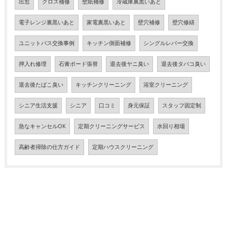
出窓
クロス補修
壁紙補修
冷蔵庫裏黒いあと
電子レンジ裏黒いあと
家電裏黒いあと
壁穴補修
壁穴修繕
ユニットバス交換事例
キッチン側面補修
シングルレバー交換
押入れ修理
石膏ボード張替
退去後ヤニ臭い
退去後タバコ臭い
退去後たばこ臭い
キッチンクリーニング
浴室クリーニング
シニア生活支援
シニア
口コミ
身元保証
スタッフ固定制
急なキャンセルOK
定期クリーニングサービス
水回り相場
高齢者掃除の仕方ガイド
定期ハウスクリーニング