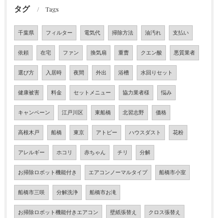
タグ
Tags
千葉県
フィルター
電気代
掃除方法
油汚れ
支払い
依頼
在宅
ファン
換気扇
重曹
クエン酸
悪質業者
選び方
入居時
夜間
外出
浴槽
水回りセット
健康被害
料金
セットメニュー
協力業者様
悩み
キャンペーン
江戸川区
東船橋
北習志野
価格
高根木戸
船橋
東京
アトピー
ハウスダスト
花粉
アレルギー
ホコリ
赤ちゃん
チリ
分解
お掃除ロボット機能付き
エアコンノーマルタイプ
船橋市小室
船橋市三咲
分解洗浄
船橋市お滝
お掃除ロボット機能付きエアコン
壁紙張替え
クロス張替え