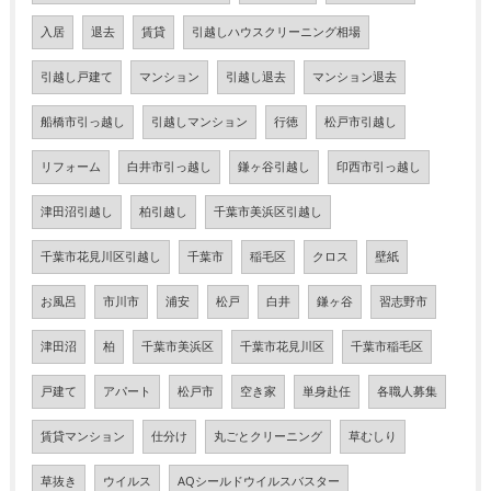
入居
退去
賃貸
引越しハウスクリーニング相場
引越し戸建て
マンション
引越し退去
マンション退去
船橋市引っ越し
引越しマンション
行徳
松戸市引越し
リフォーム
白井市引っ越し
鎌ヶ谷引越し
印西市引っ越し
津田沼引越し
柏引越し
千葉市美浜区引越し
千葉市花見川区引越し
千葉市
稲毛区
クロス
壁紙
お風呂
市川市
浦安
松戸
白井
鎌ヶ谷
習志野市
津田沼
柏
千葉市美浜区
千葉市花見川区
千葉市稲毛区
戸建て
アパート
松戸市
空き家
単身赴任
各職人募集
賃貸マンション
仕分け
丸ごとクリーニング
草むしり
草抜き
ウイルス
AQシールドウイルスバスター