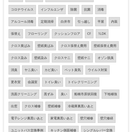
コロナウイルス
インフルエンザ
除菌
抗菌
消毒
アルコール消毒
定期清掃
白井市
引っ越し
平屋
内装
張替え
フローリング
クッションフロア
CF
1LDK
クロス黄ばみ
壁紙黄ばみ
クロス張替え費用
壁紙張替え費用
クロス染み
壁紙染み
クロスヤニ
壁紙ヤニ
オゾン脱臭
消臭
ヤニ臭い
カビ臭い
ペット臭気
ウイルス対策
更衣室
会議室
トイレ臭い
トイレクリーニング
洗面クリーニング
黒ずみ
臭い
船橋市原状回復
下地補強
出窓
クロス補修
壁紙補修
冷蔵庫裏黒いあと
電子レンジ裏黒いあと
家電裏黒いあと
壁穴補修
壁穴修繕
ユニットバス交換事例
キッチン側面補修
シングルレバー交換