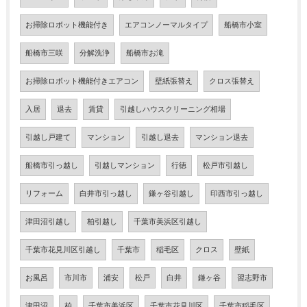
お掃除ロボット機能付き
エアコンノーマルタイプ
船橋市小室
船橋市三咲
分解洗浄
船橋市お滝
お掃除ロボット機能付きエアコン
壁紙張替え
クロス張替え
入居
退去
賃貸
引越しハウスクリーニング相場
引越し戸建て
マンション
引越し退去
マンション退去
船橋市引っ越し
引越しマンション
行徳
松戸市引越し
リフォーム
白井市引っ越し
鎌ヶ谷引越し
印西市引っ越し
津田沼引越し
柏引越し
千葉市美浜区引越し
千葉市花見川区引越し
千葉市
稲毛区
クロス
壁紙
お風呂
市川市
浦安
松戸
白井
鎌ヶ谷
習志野市
津田沼
柏
千葉市美浜区
千葉市花見川区
千葉市稲毛区