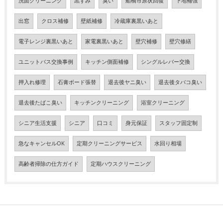
洗面クリーニング
黒ずみ
臭い
船橋市原状回復
下地補強
出窓
クロス補修
壁紙補修
冷蔵庫裏黒いあと
電子レンジ裏黒いあと
家電裏黒いあと
壁穴補修
壁穴修繕
ユニットバス交換事例
キッチン側面補修
シングルレバー交換
押入れ修理
石膏ボード張替
退去後ヤニ臭い
退去後タバコ臭い
退去後たばこ臭い
キッチンクリーニング
浴室クリーニング
シニア生活支援
シニア
口コミ
身元保証
スタッフ固定制
急なキャンセルOK
定期クリーニングサービス
水回り相場
高齢者掃除の仕方ガイド
定期ハウスクリーニング