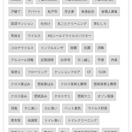
戸建て
アパート
松戸市
空き家
単身赴任
各職人募集
賃貸マンション
仕分け
丸ごとクリーニング
草むしり
草抜き
ウイルス
AQシールドウイルスバスター
コロナウイルス
インフルエンザ
除菌
抗菌
消毒
アルコール消毒
定期清掃
白井市
引っ越し
平屋
内装
張替え
フローリング
クッションフロア
CF
1LDK
クロス黄ばみ
壁紙黄ばみ
クロス張替え費用
壁紙張替え費用
クロス染み
壁紙染み
クロスヤニ
壁紙ヤニ
オゾン脱臭
消臭
ヤニ臭い
カビ臭い
ペット臭気
ウイルス対策
更衣室
会議室
トイレ臭い
トイレクリーニング