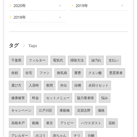
2020年
2019年
2018年
タグ
Tags
千葉県
フィルター
電気代
掃除方法
油汚れ
支払い
依頼
在宅
ファン
換気扇
重曹
クエン酸
悪質業者
選び方
入居時
夜間
外出
浴槽
水回りセット
健康被害
料金
セットメニュー
協力業者様
悩み
キャンペーン
江戸川区
東船橋
北習志野
価格
高根木戸
船橋
東京
アトピー
ハウスダスト
花粉
アレルギー
ホコリ
赤ちゃん
チリ
分解