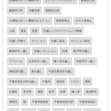
お掃除ロボット機能付き
エアコンノーマルタイプ
船橋市小室
船橋市三咲
分解洗浄
船橋市お滝
お掃除ロボット機能付きエアコン
壁紙張替え
クロス張替え
入居
退去
賃貸
引越しハウスクリーニング相場
引越し戸建て
マンション
引越し退去
マンション退去
船橋市引っ越し
引越しマンション
行徳
松戸市引越し
リフォーム
白井市引っ越し
鎌ヶ谷引越し
印西市引っ越し
津田沼引越し
柏引越し
千葉市美浜区引越し
千葉市花見川区引越し
千葉市
稲毛区
クロス
壁紙
お風呂
市川市
浦安
松戸
白井
鎌ヶ谷
習志野市
津田沼
柏
千葉市美浜区
千葉市花見川区
千葉市稲毛区