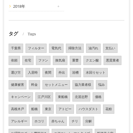
2018年
タグ
Tags
千葉県
フィルター
電気代
掃除方法
油汚れ
支払い
依頼
在宅
ファン
換気扇
重曹
クエン酸
悪質業者
選び方
入居時
夜間
外出
浴槽
水回りセット
健康被害
料金
セットメニュー
協力業者様
悩み
キャンペーン
江戸川区
東船橋
北習志野
価格
高根木戸
船橋
東京
アトピー
ハウスダスト
花粉
アレルギー
ホコリ
赤ちゃん
チリ
分解