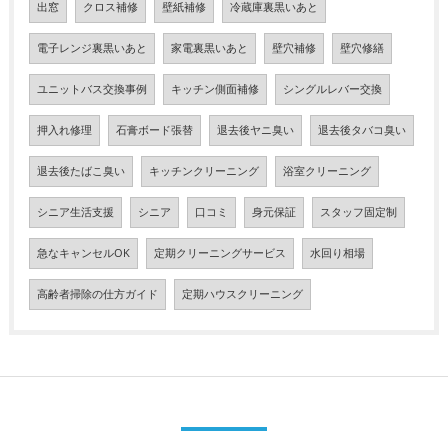
出窓
クロス補修
壁紙補修
冷蔵庫裏黒いあと
電子レンジ裏黒いあと
家電裏黒いあと
壁穴補修
壁穴修繕
ユニットバス交換事例
キッチン側面補修
シングルレバー交換
押入れ修理
石膏ボード張替
退去後ヤニ臭い
退去後タバコ臭い
退去後たばこ臭い
キッチンクリーニング
浴室クリーニング
シニア生活支援
シニア
口コミ
身元保証
スタッフ固定制
急なキャンセルOK
定期クリーニングサービス
水回り相場
高齢者掃除の仕方ガイド
定期ハウスクリーニング