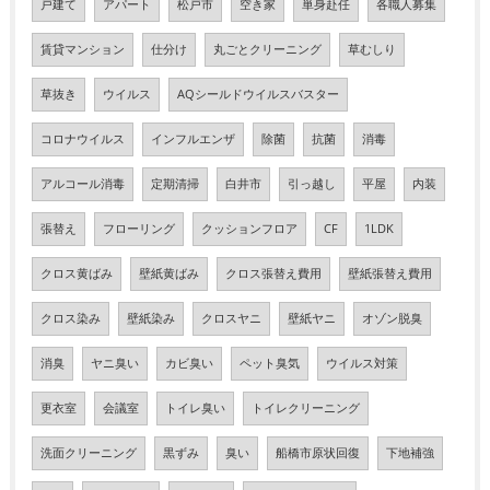
戸建て
アパート
松戸市
空き家
単身赴任
各職人募集
賃貸マンション
仕分け
丸ごとクリーニング
草むしり
草抜き
ウイルス
AQシールドウイルスバスター
コロナウイルス
インフルエンザ
除菌
抗菌
消毒
アルコール消毒
定期清掃
白井市
引っ越し
平屋
内装
張替え
フローリング
クッションフロア
CF
1LDK
クロス黄ばみ
壁紙黄ばみ
クロス張替え費用
壁紙張替え費用
クロス染み
壁紙染み
クロスヤニ
壁紙ヤニ
オゾン脱臭
消臭
ヤニ臭い
カビ臭い
ペット臭気
ウイルス対策
更衣室
会議室
トイレ臭い
トイレクリーニング
洗面クリーニング
黒ずみ
臭い
船橋市原状回復
下地補強