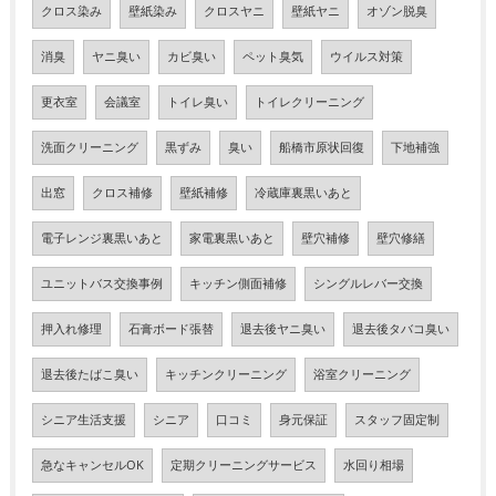
クロス染み
壁紙染み
クロスヤニ
壁紙ヤニ
オゾン脱臭
消臭
ヤニ臭い
カビ臭い
ペット臭気
ウイルス対策
更衣室
会議室
トイレ臭い
トイレクリーニング
洗面クリーニング
黒ずみ
臭い
船橋市原状回復
下地補強
出窓
クロス補修
壁紙補修
冷蔵庫裏黒いあと
電子レンジ裏黒いあと
家電裏黒いあと
壁穴補修
壁穴修繕
ユニットバス交換事例
キッチン側面補修
シングルレバー交換
押入れ修理
石膏ボード張替
退去後ヤニ臭い
退去後タバコ臭い
退去後たばこ臭い
キッチンクリーニング
浴室クリーニング
シニア生活支援
シニア
口コミ
身元保証
スタッフ固定制
急なキャンセルOK
定期クリーニングサービス
水回り相場