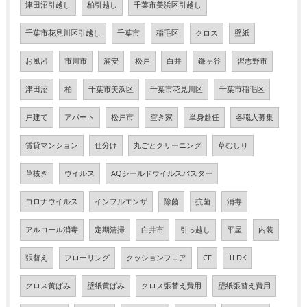
津田沼引越し
柏引越し
千葉市美浜区引越し
千葉市花見川区引越し
千葉市
稲毛区
クロス
壁紙
お風呂
市川市
浦安
松戸
白井
鎌ヶ谷
習志野市
津田沼
柏
千葉市美浜区
千葉市花見川区
千葉市稲毛区
戸建て
アパート
松戸市
空き家
単身赴任
各職人募集
賃貸マンション
仕分け
丸ごとクリーニング
草むしり
草抜き
ウイルス
AQシールドウイルスバスター
コロナウイルス
インフルエンザ
除菌
抗菌
消毒
アルコール消毒
定期清掃
白井市
引っ越し
平屋
内装
張替え
フローリング
クッションフロア
CF
1LDK
クロス黄ばみ
壁紙黄ばみ
クロス張替え費用
壁紙張替え費用