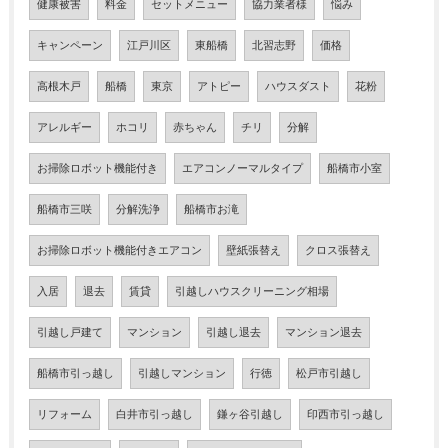
健康被害
料金
セットメニュー
協力業者様
悩み
キャンペーン
江戸川区
東船橋
北習志野
価格
高根木戸
船橋
東京
アトピー
ハウスダスト
花粉
アレルギー
ホコリ
赤ちゃん
チリ
分解
お掃除ロボット機能付き
エアコンノーマルタイプ
船橋市小室
船橋市三咲
分解洗浄
船橋市お滝
お掃除ロボット機能付きエアコン
壁紙張替え
クロス張替え
入居
退去
賃貸
引越しハウスクリーニング相場
引越し戸建て
マンション
引越し退去
マンション退去
船橋市引っ越し
引越しマンション
行徳
松戸市引越し
リフォーム
白井市引っ越し
鎌ヶ谷引越し
印西市引っ越し