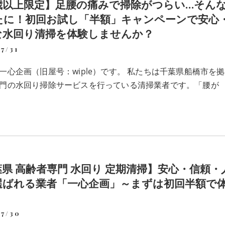
5歳以上限定】足腰の痛みで掃除がつらい…そん
たに！初回お試し「半額」キャンペーンで安心
な水回り清掃を体験しませんか？
7/31
一心企画（旧屋号：wiple）です。 私たちは千葉県船橋市を
門の水回り掃除サービスを行っている清掃業者です。「腰が
県 高齢者専門 水回り 定期清掃】安心・信頼・
選ばれる業者「一心企画」～まずは初回半額で
07/30