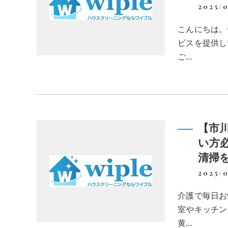
2025/0
こんにちは。
ビスを提供し
ご…
【市
い方
清掃
2025/0
介護で毎日お
室やキッチン
黄…