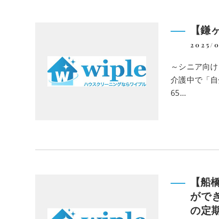
【鎌
2025/0
～シニア向け
介護中で「自
65…
【船
がで
の定