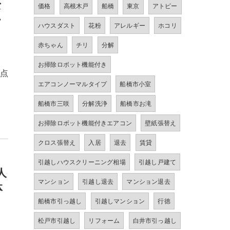
な
価格
高根木戸
船橋
東京
アトピー
・
ハウスダスト
花粉
アレルギー
ホコリ
赤ちゃん
チリ
分解
お掃除ロボット機能付き
拠点
エアコンノーマルタイプ
船橋市小室
船橋市三咲
分解洗浄
船橋市お滝
お掃除ロボット機能付きエアコン
壁紙張替え
クロス張替え
入居
退去
賃貸
引越しハウスクリーニング相場
引越し戸建て
人
マンション
引越し退去
マンション退去
体
船橋市引っ越し
引越しマンション
行徳
松戸市引越し
リフォーム
白井市引っ越し