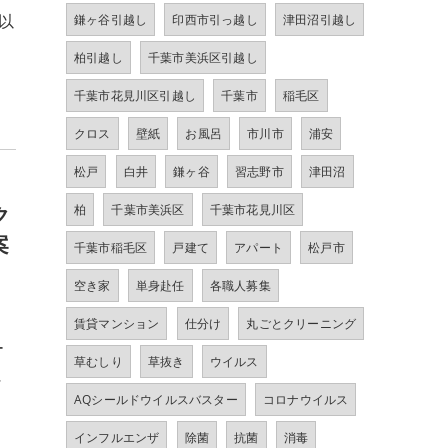
以
鎌ヶ谷引越し
印西市引っ越し
津田沼引越し
柏引越し
千葉市美浜区引越し
千葉市花見川区引越し
千葉市
稲毛区
クロス
壁紙
お風呂
市川市
浦安
松戸
白井
鎌ヶ谷
習志野市
津田沼
ク
柏
千葉市美浜区
千葉市花見川区
案
千葉市稲毛区
戸建て
アパート
松戸市
空き家
単身赴任
各職人募集
賃貸マンション
仕分け
丸ごとクリーニング
ー
草むしり
草抜き
ウイルス
に
AQシールドウイルスバスター
コロナウイルス
インフルエンザ
除菌
抗菌
消毒