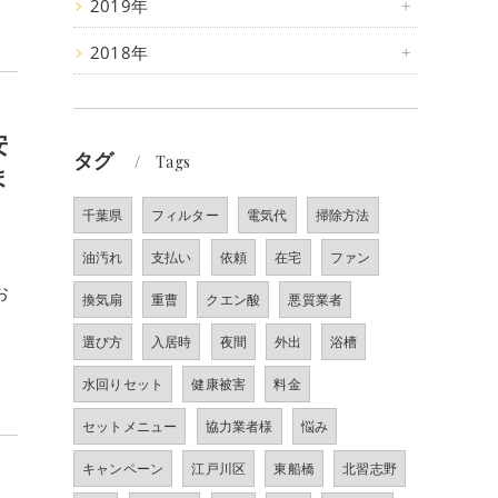
2019年
2018年
安
タグ
Tags
ま
千葉県
フィルター
電気代
掃除方法
油汚れ
支払い
依頼
在宅
ファン
お
換気扇
重曹
クエン酸
悪質業者
選び方
入居時
夜間
外出
浴槽
水回りセット
健康被害
料金
セットメニュー
協力業者様
悩み
キャンペーン
江戸川区
東船橋
北習志野