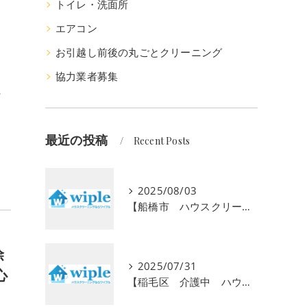
トイレ・洗面所
エアコン
お引越し前後の丸ごとクリーニング
協力業者募集
～
う
最近の投稿
Recent Posts
2025/08/03
【船橋市 ハウスクリーニング 大掃除 水回り】高齢者向けの定期清掃サービスをご紹介！ 初回お試し半額キャンペーン実施中
除
2025/07/31
心
【稲毛区 介護中 ハウスクリーニング】介護で忙しいあなたに初回お試し半額キャンペーン！安心の高齢者専門サービスで毎日の暮らしをサポート