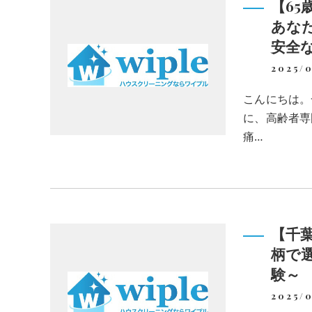
【6
あな
安全
2025/0
こんにちは。
に、高齢者専
痛…
【千葉
柄で
験～
2025/