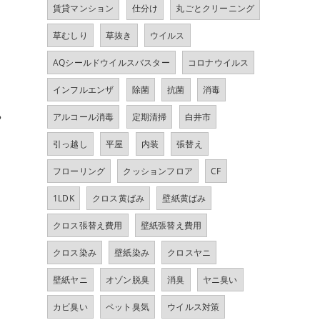
賃貸マンション
仕分け
丸ごとクリーニング
草むしり
草抜き
ウイルス
AQシールドウイルスバスター
コロナウイルス
インフルエンザ
除菌
抗菌
消毒
や
アルコール消毒
定期清掃
白井市
引っ越し
平屋
内装
張替え
フローリング
クッションフロア
CF
1LDK
クロス黄ばみ
壁紙黄ばみ
クロス張替え費用
壁紙張替え費用
クロス染み
壁紙染み
クロスヤニ
壁紙ヤニ
オゾン脱臭
消臭
ヤニ臭い
カビ臭い
ペット臭気
ウイルス対策