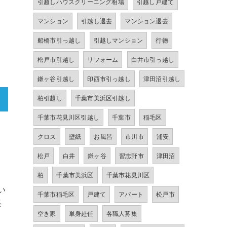
引越しハウスクリーニング相場
引越し戸建て
マンション
引越し退去
マンション退去
船橋市引っ越し
引越しマンション
行徳
松戸市引越し
リフォーム
白井市引っ越し
鎌ヶ谷引越し
印西市引っ越し
津田沼引越し
柏引越し
千葉市美浜区引越し
千葉市花見川区引越し
千葉市
稲毛区
クロス
壁紙
お風呂
市川市
浦安
松戸
白井
鎌ヶ谷
習志野市
津田沼
柏
千葉市美浜区
千葉市花見川区
い
千葉市稲毛区
戸建て
アパート
松戸市
張
空き家
単身赴任
各職人募集