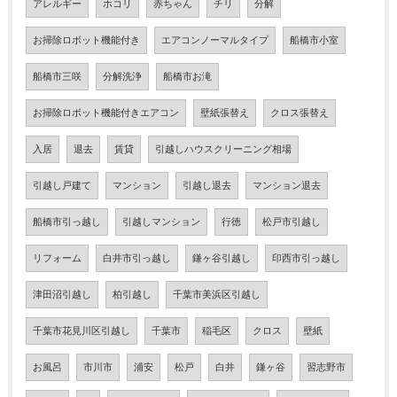
アレルギー
ホコリ
赤ちゃん
チリ
分解
お掃除ロボット機能付き
エアコンノーマルタイプ
船橋市小室
船橋市三咲
分解洗浄
船橋市お滝
お掃除ロボット機能付きエアコン
壁紙張替え
クロス張替え
入居
退去
賃貸
引越しハウスクリーニング相場
引越し戸建て
マンション
引越し退去
マンション退去
船橋市引っ越し
引越しマンション
行徳
松戸市引越し
リフォーム
白井市引っ越し
鎌ヶ谷引越し
印西市引っ越し
津田沼引越し
柏引越し
千葉市美浜区引越し
千葉市花見川区引越し
千葉市
稲毛区
クロス
壁紙
お風呂
市川市
浦安
松戸
白井
鎌ヶ谷
習志野市