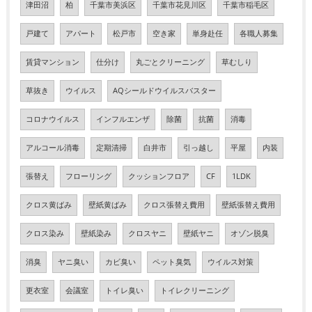
津田沼
柏
千葉市美浜区
千葉市花見川区
千葉市稲毛区
戸建て
アパート
松戸市
空き家
単身赴任
各職人募集
賃貸マンション
仕分け
丸ごとクリーニング
草むしり
草抜き
ウイルス
AQシールドウイルスバスター
コロナウイルス
インフルエンザ
除菌
抗菌
消毒
アルコール消毒
定期清掃
白井市
引っ越し
平屋
内装
張替え
フローリング
クッションフロア
CF
1LDK
クロス黄ばみ
壁紙黄ばみ
クロス張替え費用
壁紙張替え費用
クロス染み
壁紙染み
クロスヤニ
壁紙ヤニ
オゾン脱臭
消臭
ヤニ臭い
カビ臭い
ペット臭気
ウイルス対策
更衣室
会議室
トイレ臭い
トイレクリーニング