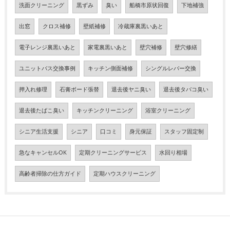
洗面クリーニング
黒ずみ
臭い
船橋市原状回復
下地補強
出窓
クロス補修
壁紙補修
冷蔵庫裏黒いあと
電子レンジ裏黒いあと
家電裏黒いあと
壁穴補修
壁穴修繕
ユニットバス交換事例
キッチン側面補修
シングルレバー交換
押入れ修理
石膏ボード張替
退去後ヤニ臭い
退去後タバコ臭い
退去後たばこ臭い
キッチンクリーニング
浴室クリーニング
シニア生活支援
シニア
口コミ
身元保証
スタッフ固定制
急なキャンセルOK
定期クリーニングサービス
水回り相場
高齢者掃除の仕方ガイド
定期ハウスクリーニング