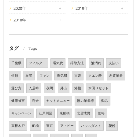
2020年
2019年
2018年
タグ
Tags
千葉県
フィルター
電気代
掃除方法
油汚れ
支払い
依頼
在宅
ファン
換気扇
重曹
クエン酸
悪質業者
選び方
入居時
夜間
外出
浴槽
水回りセット
健康被害
料金
セットメニュー
協力業者様
悩み
キャンペーン
江戸川区
東船橋
北習志野
価格
高根木戸
船橋
東京
アトピー
ハウスダスト
花粉