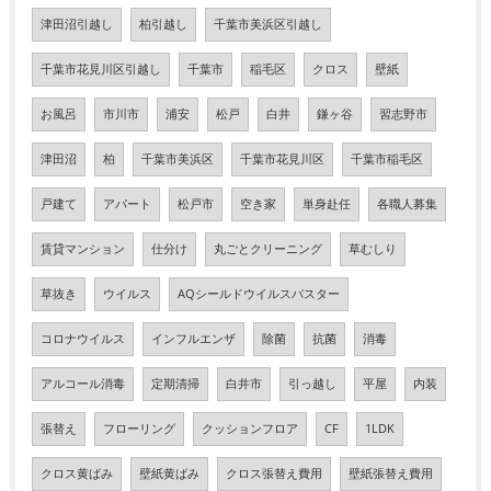
津田沼引越し
柏引越し
千葉市美浜区引越し
千葉市花見川区引越し
千葉市
稲毛区
クロス
壁紙
お風呂
市川市
浦安
松戸
白井
鎌ヶ谷
習志野市
津田沼
柏
千葉市美浜区
千葉市花見川区
千葉市稲毛区
戸建て
アパート
松戸市
空き家
単身赴任
各職人募集
賃貸マンション
仕分け
丸ごとクリーニング
草むしり
草抜き
ウイルス
AQシールドウイルスバスター
コロナウイルス
インフルエンザ
除菌
抗菌
消毒
アルコール消毒
定期清掃
白井市
引っ越し
平屋
内装
張替え
フローリング
クッションフロア
CF
1LDK
クロス黄ばみ
壁紙黄ばみ
クロス張替え費用
壁紙張替え費用