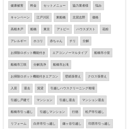
健康被害
料金
セットメニュー
協力業者様
悩み
キャンペーン
江戸川区
東船橋
北習志野
価格
高根木戸
船橋
東京
アトピー
ハウスダスト
花粉
アレルギー
ホコリ
赤ちゃん
チリ
分解
お掃除ロボット機能付き
エアコンノーマルタイプ
船橋市小室
船橋市三咲
分解洗浄
船橋市お滝
お掃除ロボット機能付きエアコン
壁紙張替え
クロス張替え
入居
退去
賃貸
引越しハウスクリーニング相場
引越し戸建て
マンション
引越し退去
マンション退去
船橋市引っ越し
引越しマンション
行徳
松戸市引越し
リフォーム
白井市引っ越し
鎌ヶ谷引越し
印西市引っ越し