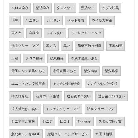
クロス染み
壁紙染み
クロスヤニ
壁紙ヤニ
オゾン脱臭
消臭
ヤニ臭い
カビ臭い
ペット臭気
ウイルス対策
更衣室
会議室
トイレ臭い
トイレクリーニング
洗面クリーニング
黒ずみ
臭い
船橋市原状回復
下地補強
出窓
クロス補修
壁紙補修
冷蔵庫裏黒いあと
電子レンジ裏黒いあと
家電裏黒いあと
壁穴補修
壁穴修繕
ユニットバス交換事例
キッチン側面補修
シングルレバー交換
押入れ修理
石膏ボード張替
退去後ヤニ臭い
退去後タバコ臭い
退去後たばこ臭い
キッチンクリーニング
浴室クリーニング
シニア生活支援
シニア
口コミ
身元保証
スタッフ固定制
急なキャンセルOK
定期クリーニングサービス
水回り相場