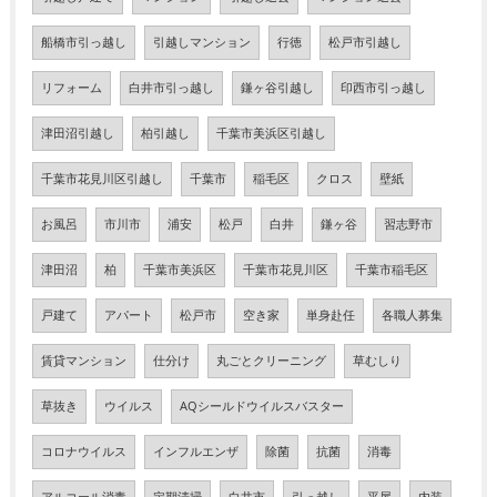
船橋市引っ越し
引越しマンション
行徳
松戸市引越し
リフォーム
白井市引っ越し
鎌ヶ谷引越し
印西市引っ越し
津田沼引越し
柏引越し
千葉市美浜区引越し
千葉市花見川区引越し
千葉市
稲毛区
クロス
壁紙
お風呂
市川市
浦安
松戸
白井
鎌ヶ谷
習志野市
津田沼
柏
千葉市美浜区
千葉市花見川区
千葉市稲毛区
戸建て
アパート
松戸市
空き家
単身赴任
各職人募集
賃貸マンション
仕分け
丸ごとクリーニング
草むしり
草抜き
ウイルス
AQシールドウイルスバスター
コロナウイルス
インフルエンザ
除菌
抗菌
消毒