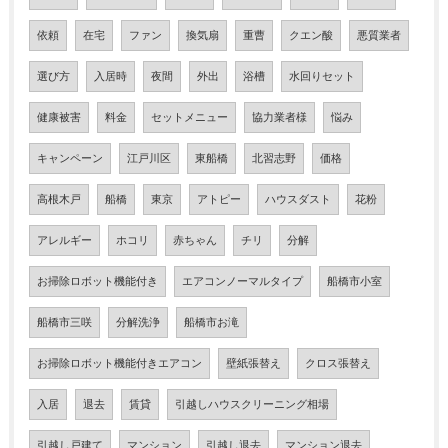
依頼
在宅
ファン
換気扇
重曹
クエン酸
悪質業者
選び方
入居時
夜間
外出
浴槽
水回りセット
健康被害
料金
セットメニュー
協力業者様
悩み
キャンペーン
江戸川区
東船橋
北習志野
価格
高根木戸
船橋
東京
アトピー
ハウスダスト
花粉
アレルギー
ホコリ
赤ちゃん
チリ
分解
お掃除ロボット機能付き
エアコンノーマルタイプ
船橋市小室
船橋市三咲
分解洗浄
船橋市お滝
お掃除ロボット機能付きエアコン
壁紙張替え
クロス張替え
入居
退去
賃貸
引越しハウスクリーニング相場
引越し戸建て
マンション
引越し退去
マンション退去