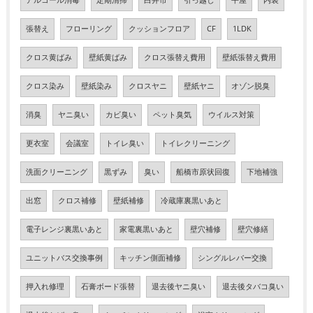
アルコール消毒
定期清掃
白井市
引っ越し
平屋
内装
張替え
フローリング
クッションフロア
CF
1LDK
クロス黄ばみ
壁紙黄ばみ
クロス張替え費用
壁紙張替え費用
クロス染み
壁紙染み
クロスヤニ
壁紙ヤニ
オゾン脱臭
消臭
ヤニ臭い
カビ臭い
ペット臭気
ウイルス対策
更衣室
会議室
トイレ臭い
トイレクリーニング
洗面クリーニング
黒ずみ
臭い
船橋市原状回復
下地補強
出窓
クロス補修
壁紙補修
冷蔵庫裏黒いあと
電子レンジ裏黒いあと
家電裏黒いあと
壁穴補修
壁穴修繕
ユニットバス交換事例
キッチン側面補修
シングルレバー交換
押入れ修理
石膏ボード張替
退去後ヤニ臭い
退去後タバコ臭い