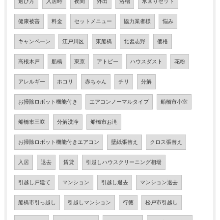
選び方
入居時
夜間
外出
浴槽
水回りセット
健康被害
料金
セットメニュー
協力業者様
悩み
キャンペーン
江戸川区
東船橋
北習志野
価格
高根木戸
船橋
東京
アトピー
ハウスダスト
花粉
アレルギー
ホコリ
赤ちゃん
チリ
分解
お掃除ロボット機能付き
エアコンノーマルタイプ
船橋市小室
船橋市三咲
分解洗浄
船橋市お滝
お掃除ロボット機能付きエアコン
壁紙張替え
クロス張替え
入居
退去
賃貸
引越しハウスクリーニング相場
引越し戸建て
マンション
引越し退去
マンション退去
船橋市引っ越し
引越しマンション
行徳
松戸市引越し