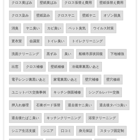
クロス黄ばみ
壁紙黄ばみ
クロス張替え費用
壁紙張替え費用
クロス染み
壁紙染み
クロスヤニ
壁紙ヤニ
オゾン脱臭
消臭
ヤニ臭い
カビ臭い
ペット臭気
ウイルス対策
更衣室
会議室
トイレ臭い
トイレクリーニング
洗面クリーニング
黒ずみ
臭い
船橋市原状回復
下地補強
出窓
クロス補修
壁紙補修
冷蔵庫裏黒いあと
電子レンジ裏黒いあと
家電裏黒いあと
壁穴補修
壁穴修繕
ユニットバス交換事例
キッチン側面補修
シングルレバー交換
押入れ修理
石膏ボード張替
退去後ヤニ臭い
退去後タバコ臭い
退去後たばこ臭い
キッチンクリーニング
浴室クリーニング
シニア生活支援
シニア
口コミ
身元保証
スタッフ固定制