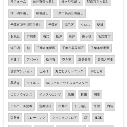
リフォーム
白井市引っ越し
鎌ヶ谷引越し
印西市引っ越し
津田沼引越し
柏引越し
千葉市美浜区引越し
千葉市花見川区引越し
千葉市
稲毛区
クロス
壁紙
お風呂
市川市
浦安
松戸
白井
鎌ヶ谷
習志野市
津田沼
柏
千葉市美浜区
千葉市花見川区
千葉市稲毛区
戸建て
アパート
松戸市
空き家
単身赴任
各職人募集
賃貸マンション
仕分け
丸ごとクリーニング
草むしり
草抜き
ウイルス
AQシールドウイルスバスター
コロナウイルス
インフルエンザ
除菌
抗菌
消毒
アルコール消毒
定期清掃
白井市
引っ越し
平屋
内装
張替え
フローリング
クッションフロア
CF
1LDK