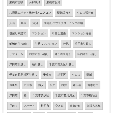
船橋市三咲
分解洗浄
船橋市お滝
お掃除ロボット機能付きエアコン
壁紙張替え
クロス張替え
入居
退去
賃貸
引越しハウスクリーニング相場
引越し戸建て
マンション
引越し退去
マンション退去
船橋市引っ越し
引越しマンション
行徳
松戸市引越し
リフォーム
白井市引っ越し
鎌ヶ谷引越し
印西市引っ越し
津田沼引越し
柏引越し
千葉市美浜区引越し
千葉市花見川区引越し
千葉市
稲毛区
クロス
壁紙
お風呂
市川市
浦安
松戸
白井
鎌ヶ谷
習志野市
津田沼
柏
千葉市美浜区
千葉市花見川区
千葉市稲毛区
戸建て
アパート
松戸市
空き家
単身赴任
各職人募集