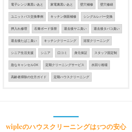
電子レンジ裏黒いあと
家電裏黒いあと
壁穴補修
壁穴修繕
ユニットバス交換事例
キッチン側面補修
シングルレバー交換
押入れ修理
石膏ボード張替
退去後ヤニ臭い
退去後タバコ臭い
退去後たばこ臭い
キッチンクリーニング
浴室クリーニング
シニア生活支援
シニア
口コミ
身元保証
スタッフ固定制
急なキャンセルOK
定期クリーニングサービス
水回り相場
高齢者掃除の仕方ガイド
定期ハウスクリーニング
wipleのハウスクリーニングは5つの安心