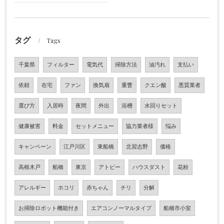
タグ
Tags
千葉県
フィルター
電気代
掃除方法
油汚れ
支払い
依頼
在宅
ファン
換気扇
重曹
クエン酸
悪質業者
選び方
入居時
夜間
外出
浴槽
水回りセット
健康被害
料金
セットメニュー
協力業者様
悩み
キャンペーン
江戸川区
東船橋
北習志野
価格
高根木戸
船橋
東京
アトピー
ハウスダスト
花粉
アレルギー
ホコリ
赤ちゃん
チリ
分解
お掃除ロボット機能付き
エアコンノーマルタイプ
船橋市小室