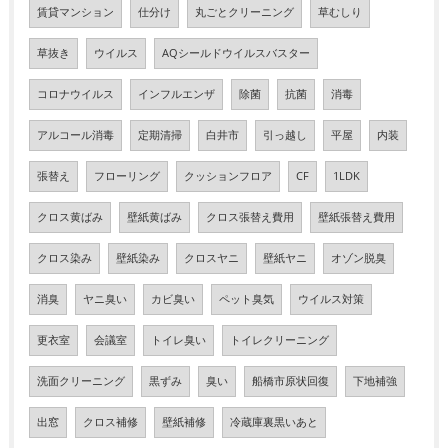
賃貸マンション
仕分け
丸ごとクリーニング
草むしり
草抜き
ウイルス
AQシールドウイルスバスター
コロナウイルス
インフルエンザ
除菌
抗菌
消毒
アルコール消毒
定期清掃
白井市
引っ越し
平屋
内装
張替え
フローリング
クッションフロア
CF
1LDK
クロス黄ばみ
壁紙黄ばみ
クロス張替え費用
壁紙張替え費用
クロス染み
壁紙染み
クロスヤニ
壁紙ヤニ
オゾン脱臭
消臭
ヤニ臭い
カビ臭い
ペット臭気
ウイルス対策
更衣室
会議室
トイレ臭い
トイレクリーニング
洗面クリーニング
黒ずみ
臭い
船橋市原状回復
下地補強
出窓
クロス補修
壁紙補修
冷蔵庫裏黒いあと