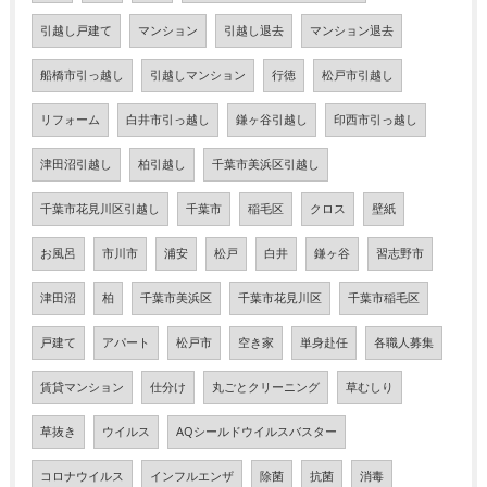
引越し戸建て
マンション
引越し退去
マンション退去
船橋市引っ越し
引越しマンション
行徳
松戸市引越し
リフォーム
白井市引っ越し
鎌ヶ谷引越し
印西市引っ越し
津田沼引越し
柏引越し
千葉市美浜区引越し
千葉市花見川区引越し
千葉市
稲毛区
クロス
壁紙
お風呂
市川市
浦安
松戸
白井
鎌ヶ谷
習志野市
津田沼
柏
千葉市美浜区
千葉市花見川区
千葉市稲毛区
戸建て
アパート
松戸市
空き家
単身赴任
各職人募集
賃貸マンション
仕分け
丸ごとクリーニング
草むしり
草抜き
ウイルス
AQシールドウイルスバスター
コロナウイルス
インフルエンザ
除菌
抗菌
消毒