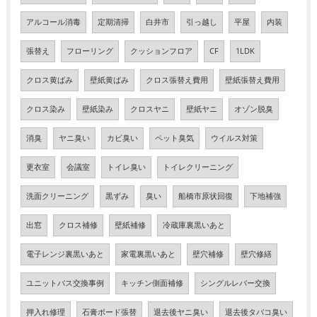
アルコール消毒
定期清掃
白井市
引っ越し
平屋
内装
張替え
フローリング
クッションフロア
CF
1LDK
クロス黄ばみ
壁紙黄ばみ
クロス張替え費用
壁紙張替え費用
クロス染み
壁紙染み
クロスヤニ
壁紙ヤニ
オゾン脱臭
消臭
ヤニ臭い
カビ臭い
ペット臭気
ウイルス対策
更衣室
会議室
トイレ臭い
トイレクリーニング
洗面クリーニング
黒ずみ
臭い
船橋市原状回復
下地補強
出窓
クロス補修
壁紙補修
冷蔵庫裏黒いあと
電子レンジ裏黒いあと
家電裏黒いあと
壁穴補修
壁穴修繕
ユニットバス交換事例
キッチン側面補修
シングルレバー交換
押入れ修理
石膏ボード張替
退去後ヤニ臭い
退去後タバコ臭い