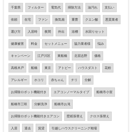
千葉県
フィルター
電気代
掃除方法
油汚れ
支払い
依頼
在宅
ファン
換気扇
重曹
クエン酸
悪質業者
選び方
入居時
夜間
外出
浴槽
水回りセット
健康被害
料金
セットメニュー
協力業者様
悩み
キャンペーン
江戸川区
東船橋
北習志野
価格
高根木戸
船橋
東京
アトピー
ハウスダスト
花粉
アレルギー
ホコリ
赤ちゃん
チリ
分解
お掃除ロボット機能付き
エアコンノーマルタイプ
船橋市小室
船橋市三咲
分解洗浄
船橋市お滝
お掃除ロボット機能付きエアコン
壁紙張替え
クロス張替え
入居
退去
賃貸
引越しハウスクリーニング相場