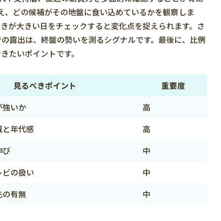
え、どの候補がその地盤に食い込めているかを観察しま
動きが大きい日をチェックすると変化点を捉えられます。さ
での露出は、終盤の勢いを測るシグナルです。最後に、比例
おきたいポイントです。
見るべきポイント
重要度
が強いか
高
減と年代感
高
伸び
中
レビの扱い
中
先の有無
中