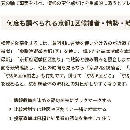
表の軸で事実を並べ、情勢の変化点だけを重点的に追うとブ
何度も調べられる京都1区候補者・情勢・
検索を効率化するには、意図別に言葉を使い分けるのが近道で
補者」「衆議院選挙京都1区」を使い、顔ぶれと基本情報を素
最新」「京都府選挙区区割り」で地勢と強み弱みを照合します
面を最終確認し、他区の動向を見るなら「京都2区候補者」「
「京都6区候補者」も有効です。併せて「京都6区どこ」「京
を深めると、京都府全体の流れとの対比がしやすくなります
情報収集
を速める語句を先にブックマークする
比較検討
では地図や区割りと一緒に検索する
投票直前
は日程と結果系の語句を集中して使う