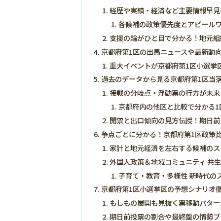
経歴や実績・経済など主要情報早見
各候補の政策優先度とアピール
支援の輪がひと目で分かる！地元組
京都府第1区の出馬ニュースや最新動
重大イベントが京都府第1区小選挙
過去のデータから見る京都府第1区当
接戦の分岐点・浮動票の行方が未来
京都府内の他区と比較で分かる1
開票と出口傾向の見方伝授！期日前
争点ごとに分かる！京都府第1区政策
家計と地元経済を左右する候補のス
外国人政策＆地域コミュニティ 共
子育て・教育・多様性 新時代の
京都府第1区小選挙区の予想シナリオ
もしもの展開も見抜く票移動パター
期日前投票の割合や最終盤の情勢ブ