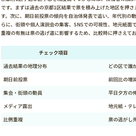
です。まずは過去の京都1区結果で票を積み上げた地区を押さ
す。次に、期日前投票の傾向を自治体発表で追い、年代別の
らに、街頭や個人演説会の集客、SNSでの可視性、地元紙面
重複の有無は票の逃げ道に影響するため、比較時に押さえて
チェック項目
過去結果の地理分布
どの区で誰
期日前投票
前回比の増
集会・街頭の動員
平日夕方の
メディア露出
地元紙・テ
比例重複
票の逃がし