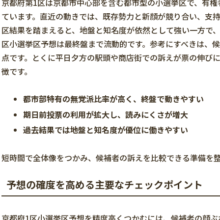
京都府第1区は京都市中心部を含む都市型の小選挙区で、有権
ています。直近の動きでは、既存勢力と新顔が競り合い、支持
区結果を踏まえると、地盤と知名度が依然として強い一方で、
区小選挙区予想は最終盤まで流動的です。参考にすべきは、候
点です。とくに平日夕方の駅頭や商店街での訴えが票の伸び
徴です。
都市部特有の無党派比率が高く、終盤で動きやすい
期日前投票の利用が拡大し、読みにくさが増大
過去結果では地盤と知名度が優位に働きやすい
短時間で全体像をつかみ、候補者の訴えを比較できる準備を
予想の確度を高める主要なチェックポイント
京都府1区小選挙区予想を精度高くつかむには、候補者の顔ぶ