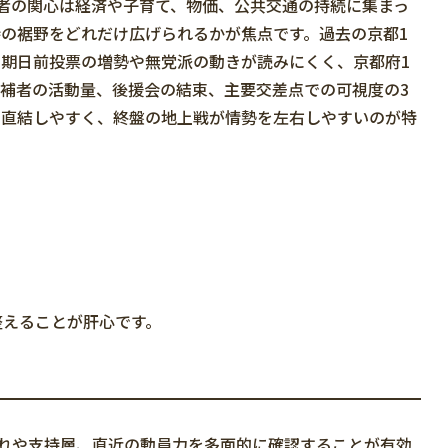
者の関心は経済や子育て、物価、公共交通の持続に集まっ
の裾野をどれだけ広げられるかが焦点です。過去の京都1
期日前投票の増勢や無党派の動きが読みにくく、京都府1
補者の活動量、後援会の結束、主要交差点での可視度の3
に直結しやすく、終盤の地上戦が情勢を左右しやすいのが特
整えることが肝心です。
れや支持層、直近の動員力を多面的に確認することが有効