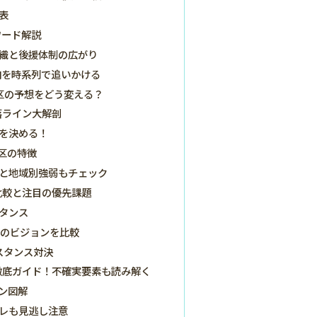
表
ワード解説
織と後援体制の広がり
向を時系列で追いかける
区の予想をどう変える？
落ライン大解剖
を決める！
区の特徴
と地域別強弱もチェック
比較と注目の優先課題
タンス
生のビジョンを比較
スタンス対決
徹底ガイド！不確実要素も読み解く
ン図解
レも見逃し注意